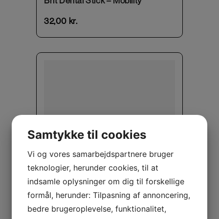
Brit Dental Stick – Mobility
32,00
kr.
Samtykke til cookies
Vi og vores samarbejdspartnere bruger
teknologier, herunder cookies, til at
indsamle oplysninger om dig til forskellige
formål, herunder: Tilpasning af annoncering,
Brit Functional Snack – Endurance
bedre brugeroplevelse, funktionalitet,