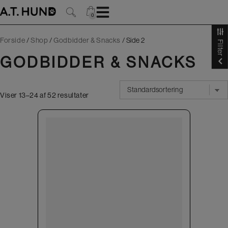
Hop
til
0
0
indholdet
Forside
/
Shop
/
Godbidder & Snacks
/
Side 2
Filter
GODBIDDER & SNACKS
Viser 13–24 af 52 resultater