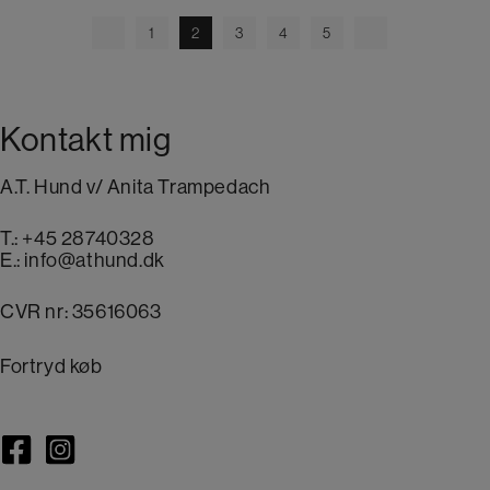
1
2
3
4
5
Kontakt mig
A.T. Hund v/ Anita Trampedach
T.:
+45 28740328
E.:
info@athund.dk
CVR nr: 35616063
Fortryd køb