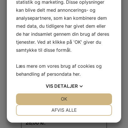
statistik og marketing. Disse oplysninger
kan blive delt med annoncerings- og
analysepartnere, som kan kombinere dem
med data, du tidligere har givet dem eller
de har indsamlet gennem din brug af deres
tjenester. Ved at klikke på 'OK' giver du
samtykke til disse formål.
Læs mere om vores brug af cookies og
behandling af persondata
her
.
VIS
DETALJER
JA
NEJ
OK
JA
NEJ
Brit Functional Snack – Immunity
NØDVENDIGE
PRÆFERENCER
AFVIS ALLE
Insect
JA
NEJ
JA
NEJ
28,00
kr.
MARKETING
STATISTIK