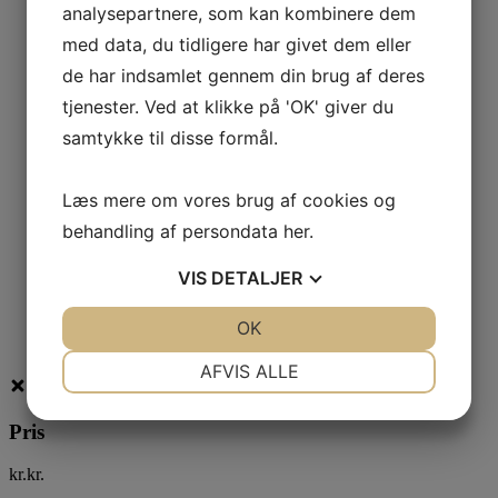
analysepartnere, som kan kombinere dem
28,00
kr.
med data, du tidligere har givet dem eller
Læs mere
de har indsamlet gennem din brug af deres
Brit Functional Snack Puppy – Mineral Ham
tjenester. Ved at klikke på 'OK' giver du
28,00
kr.
samtykke til disse formål.
Læs mere
Brit Jerky Beef Fillets
Læs mere om vores brug af cookies og
behandling af persondata
her
.
28,00
kr.
1
VIS
DETALJER
2
3
JA
NEJ
OK
JA
NEJ
4
→
NØDVENDIGE
PRÆFERENCER
AFVIS ALLE
JA
NEJ
JA
NEJ
Pris
MARKETING
STATISTIK
kr.
kr.