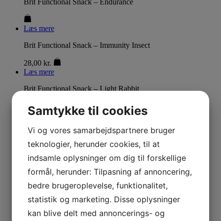
Brit Functional Snack – Endurance
Læs mere
Brit Functional Snack – Immunity Insect
28,00
kr.
Læs mere
Brit Functional Snack – Light Rabbit
28,00
kr.
Samtykke til cookies
Læs mere
Vi og vores samarbejdspartnere bruger
Brit Functional Snack – Mobility Squid
teknologier, herunder cookies, til at
28,00
kr.
indsamle oplysninger om dig til forskellige
Læs mere
formål, herunder: Tilpasning af annoncering,
Brit Functional Snack – Recovery Herring
bedre brugeroplevelse, funktionalitet,
28,00
kr.
statistik og marketing. Disse oplysninger
Læs mere
kan blive delt med annoncerings- og
Brit Functional Snack – Skin & Coat