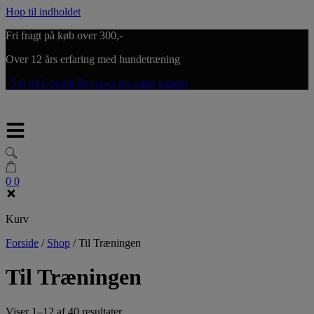
Hop til indholdet
Fri fragt på køb over 300,-
Over 12 års erfaring med hundetræning
5,0 på Google Reviews fra mine kunder
0
0
Kurv
Forside
/
Shop
/
Til Træningen
Til Træningen
Viser 1–12 af 40 resultater