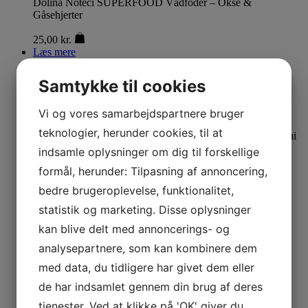
Dolina Noteci SUPERFOOD Vådfoder – Okse &
Gåsehjerter
25,00
kr.
Læs mere
Dolina Noteci SUPERFOOD Vådfoder – Rådyr & Okse
Samtykke til cookies
25,00
kr.
Læs mere
Vi og vores samarbejdspartnere bruger
teknologier, herunder cookies, til at
Dolina noteci Superfood Lufttørret – Kalv & Perlehøne Mini
indsamle oplysninger om dig til forskellige
109,00
kr.
formål, herunder: Tilpasning af annoncering,
Læs mere
bedre brugeroplevelse, funktionalitet,
Dolina Noteci Premium – Gås
statistik og marketing. Disse oplysninger
85,00
kr.
kan blive delt med annoncerings- og
Læs mere
analysepartnere, som kan kombinere dem
Dolina Noteci Premium – Torsk
med data, du tidligere har givet dem eller
85,00
kr.
de har indsamlet gennem din brug af deres
Læs mere
tjenester. Ved at klikke på 'OK' giver du