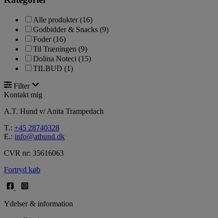
Alle produkter
(16)
Godbidder & Snacks
(9)
Foder
(16)
Til Træningen
(9)
Dolina Noteci
(15)
TILBUD
(1)
Filter
Kontakt mig
A.T. Hund v/ Anita Trampedach
T.:
+45 28740328
E.:
info@athund.dk
CVR nr: 35616063
Fortryd køb
Ydelser & information