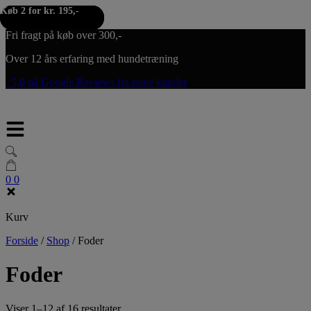
Køb 2 for kr. 195,-
Køb 2 for kr. 195,-
Køb 2 for kr. 195,-
Hop til indholdet
Fri fragt på køb over 300,-
Over 12 års erfaring med hundetræning
5,0 på Google Reviews fra mine kunder
0
0
Kurv
Forside
/
Shop
/
Foder
Foder
Viser 1–12 af 16 resultater