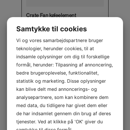
Crate Fan køleelement
Original
Current
Samtykke til cookies
125,00
kr.
100,00
kr.
price
price
was:
is:
Vi og vores samarbejdspartnere bruger
125,00 kr..
100,00 kr..
teknologier, herunder cookies, til at
indsamle oplysninger om dig til forskellige
formål, herunder: Tilpasning af annoncering,
bedre brugeroplevelse, funktionalitet,
statistik og marketing. Disse oplysninger
kan blive delt med annoncerings- og
analysepartnere, som kan kombinere dem
med data, du tidligere har givet dem eller
de har indsamlet gennem din brug af deres
tjenester. Ved at klikke på 'OK' giver du
This product has multiple variants. The options may be chosen on the product page
samtykke til disse formål.