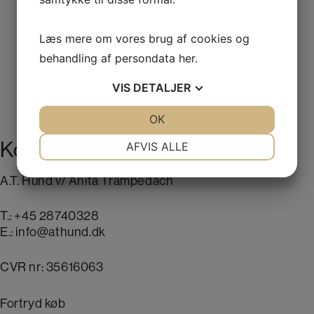
Silvershade – Solafskærmning
Læs mere om vores brug af cookies og
155,00
kr.
–
385,00
kr.
behandling af persondata
her
.
VIS
DETALJER
JA
NEJ
OK
JA
NEJ
NØDVENDIGE
PRÆFERENCER
Kontakt mig
AFVIS ALLE
JA
NEJ
JA
NEJ
A.T. Hund v/ Anita Trampedach
MARKETING
STATISTIK
T.:
+45 28740328
E.:
info@athund.dk
CVR nr: 35616063
Fortryd køb