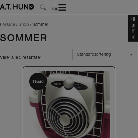
Hop
til
0
0
indholdet
Forside
/
Shop
/
Sommer
Filter
SOMMER
Viser alle 3 resultater
Tilbud
Tilbud