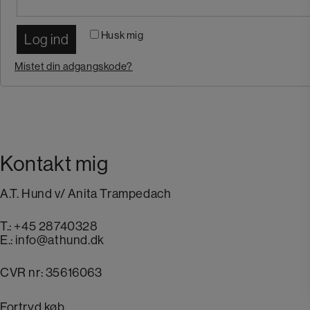
Husk mig
Log ind
Mistet din adgangskode?
Kontakt mig
A.T. Hund v/ Anita Trampedach
T.:
+45 28740328
E.:
info@athund.dk
CVR nr: 35616063
Fortryd køb