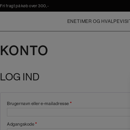
Hop
Fri fragt på køb over 300,-
til
indholdet
ENETIMER OG HVALPEVISI
KONTO
LOG IND
Brugernavn eller e-mailadresse
*
Adgangskode
*