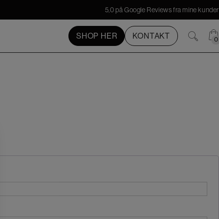
5,0 på Google Reviews fra mine kunder
SHOP HER
KONTAKT
0
0