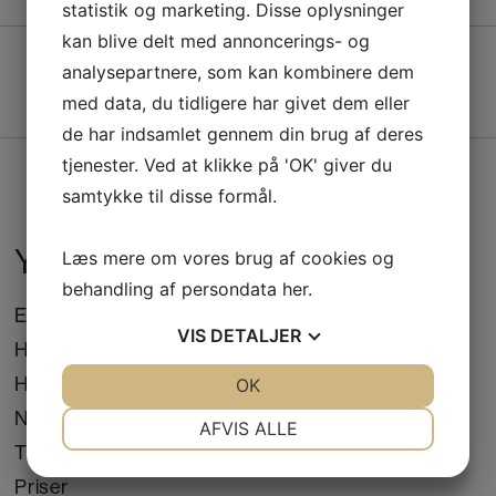
statistik og marketing. Disse oplysninger
kan blive delt med annoncerings- og
analysepartnere, som kan kombinere dem
med data, du tidligere har givet dem eller
de har indsamlet gennem din brug af deres
tjenester. Ved at klikke på 'OK' giver du
samtykke til disse formål.
Ydelser & information
Læs mere om vores brug af cookies og
behandling af persondata
her
.
Enetimer
VIS
DETALJER
Hvalpevisit
Holdtræning
JA
NEJ
OK
JA
NEJ
Nosework
NØDVENDIGE
PRÆFERENCER
AFVIS ALLE
Tilmelding
JA
NEJ
JA
NEJ
Priser