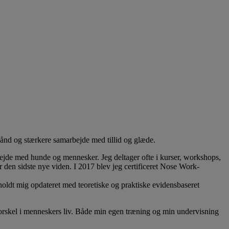
bånd og stærkere samarbejde med tillid og glæde.
rbejde med hunde og mennesker. Jeg deltager ofte i kurser, workshops,
r den sidste nye viden. I 2017 blev jeg certificeret Nose Work-
oldt mig opdateret med teoretiske og praktiske evidensbaseret
 forskel i menneskers liv. Både min egen træning og min undervisning