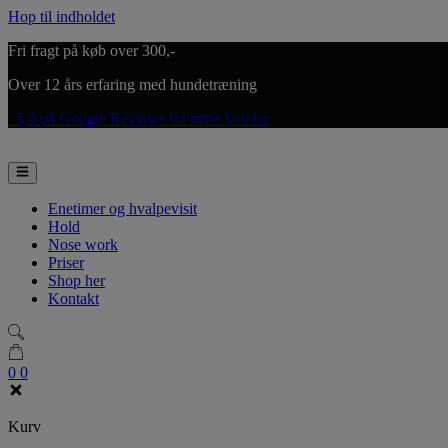
Hop til indholdet
Fri fragt på køb over 300,-
Over 12 års erfaring med hundetræning
5,0 på Google Reviews fra mine kunder
Enetimer og hvalpevisit
Hold
Nose work
Priser
Shop her
Kontakt
0
0
Kurv