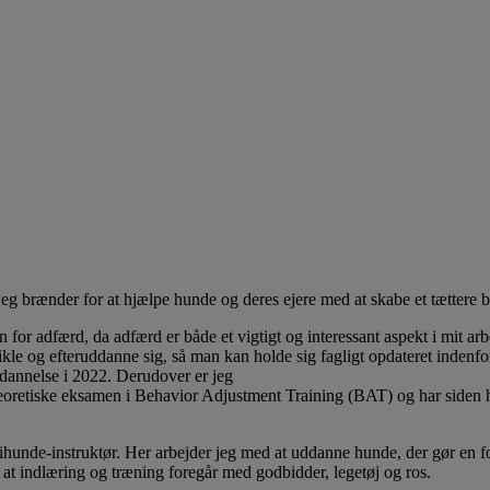
jeg brænder for at hjælpe hunde og deres ejere med at skabe et tættere 
 for adfærd, da adfærd er både et vigtigt og interessant aspekt i mit a
vikle og efteruddanne sig, så man kan holde sig fagligt opdateret indenfo
dannelse i 2022. Derudover er jeg
eoretiske eksamen i Behavior Adjustment Training (BAT) og har siden h
apihunde-instruktør. Her arbejder jeg med at uddanne hunde, der gør en
r at indlæring og træning foregår med godbidder, legetøj og ros.