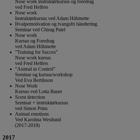
Nose work instruktørkursus og foredrag
ved Fred Helfers
Nose work
Instruktørkursus ved Adam Hübinette
Hvalpemotivation og tvangsfri håndtering
Seminar ved Chirag Patel
Nose work
Kursus og Foredrag
ved Adam Hübinette
”Training for Succes”
Nose work kursus
ved Fred Helfers
”Animal in Control”
Seminar og kursus/workshop
Ved Eva Bertilsson
Nose Work
Kursus ved Lotta Bauer
Scent detection
Seminar + instruktørkursus
ved Simon Prins
Animal emotions
Ved Karolina Westlund
(2017-2018)
2017