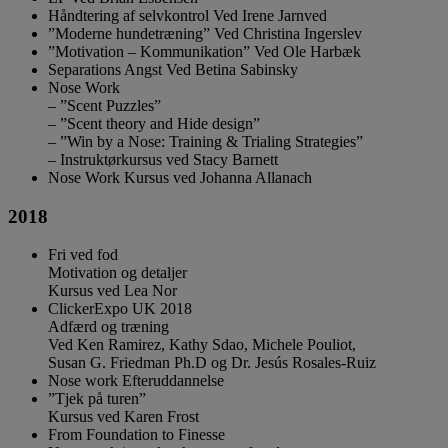
Håndtering af selvkontrol Ved Irene Jarnved
”Moderne hundetræning” Ved Christina Ingerslev
”Motivation – Kommunikation” Ved Ole Harbæk
Separations Angst Ved Betina Sabinsky
Nose Work
– ”Scent Puzzles”
– ”Scent theory and Hide design”
– ”Win by a Nose: Training & Trialing Strategies”
– Instruktørkursus ved Stacy Barnett
Nose Work Kursus ved Johanna Allanach
2018
Fri ved fod
Motivation og detaljer
Kursus ved Lea Nor
ClickerExpo UK 2018
Adfærd og træning
Ved Ken Ramirez, Kathy Sdao, Michele Pouliot,
Susan G. Friedman Ph.D og Dr. Jesús Rosales-Ruiz
Nose work Efteruddannelse
”Tjek på turen”
Kursus ved Karen Frost
From Foundation to Finesse