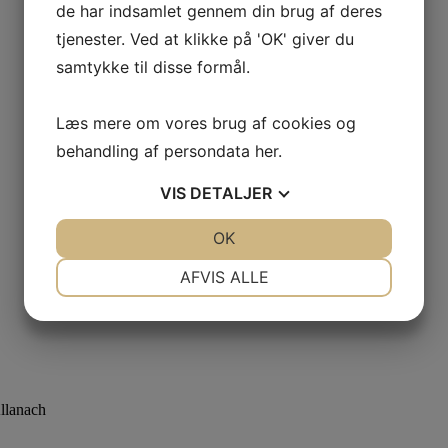
de har indsamlet gennem din brug af deres
tjenester. Ved at klikke på 'OK' giver du
samtykke til disse formål.
Læs mere om vores brug af cookies og
behandling af persondata
her
.
VIS
DETALJER
JA
NEJ
OK
JA
NEJ
NØDVENDIGE
PRÆFERENCER
AFVIS ALLE
JA
NEJ
JA
NEJ
MARKETING
STATISTIK
llanach