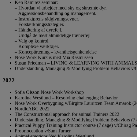
Ken Ramirez seminar:
– Hvordan vi arbejder med sky og skræmte dyr.
– Aggressionsbehandling og management.
– Instruktørens rådgivningsevner.
– Forstærkningsstrategier.
– Håndtering af dyrefejl.
– Undgå de mest almindelige trænerfejl
– Valg og kontrol.
– Komplexe værktøjer.
– Koncepttræning – kvantitetsgenkendelse
Nose Work Kursus med Mia Rasmussen
Susan Friedman – LIVING & LEARNING WITH ANIM
Understanding, Managing & Modifying Problem Behaviors v/C
2022
Sofia Olsson Nose Work Workshop
Karolina Westlund – Resolving challenging Behavior
Nose Work Overbygning v/Birgitte Lauritzen Team Amarok (
NordicABC 2022
The Constructional approach for animal Trainers 2022
Understanding, Managing & Modifying Problem Behaviors (7 d
Practical Puppy Training Instructor course (7 dage) v/Chirag Pa
Proprioception v/Sam Turner
Animal emotions Ved Karolina Westlund