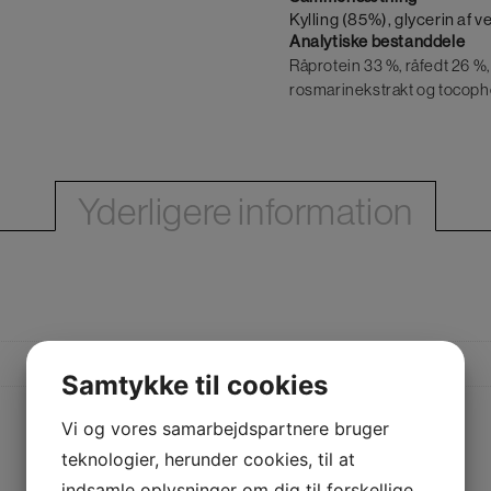
Kylling (85%), glycerin af v
Analytiske bestanddele
Råprotein 33 %, råfedt 26 %,
rosmarinekstrakt og tocopher
Yderligere information
Samtykke til cookies
Vi og vores samarbejdspartnere bruger
teknologier, herunder cookies, til at
indsamle oplysninger om dig til forskellige