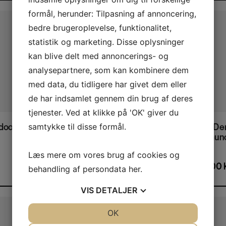
formål, herunder: Tilpasning af annoncering,
Flere Smagsvarianter
bedre brugeroplevelse, funktionalitet,
statistik og marketing. Disse oplysninger
kan blive delt med annoncerings- og
analysepartnere, som kan kombinere dem
med data, du tidligere har givet dem eller
de har indsamlet gennem din brug af deres
This product has multiple variants. The options may be chosen on the product page
tjenester. Ved at klikke på 'OK' giver du
samtykke til disse formål.
door
Whesco Naturlige
Brit De
Godbidder Medium-soft
Immun
Læs mere om vores brug af cookies og
27,50
kr.
32,00
behandling af persondata
her
.
VIS
DETALJER
JA
NEJ
OK
JA
NEJ