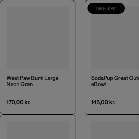
Flere Farver
This product has multiple variants. The options may be chosen on the product page
West Paw Bumi Large
SodaPup Great Out
Neon Grøn
eBowl
170,00
kr.
145,00
kr.