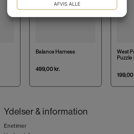
NØDVENDIGE
PRÆFERENCER
AFVIS ALLE
JA
NEJ
JA
NEJ
MARKETING
STATISTIK
This product has multiple variants. The options may be chosen on the product page
Balance Harness
West P
Puzzle L
499,00
kr.
199,0
Ydelser & information
Enetimer