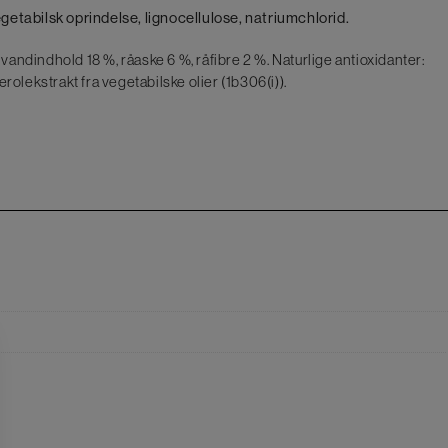
egetabilsk oprindelse, lignocellulose, natriumchlorid.
 vandindhold 18 %, råaske 6 %, råfibre 2 %. Naturlige antioxidanter:
olekstrakt fra vegetabilske olier (1b306(i)).