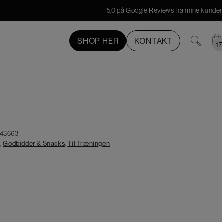
5,0 på Google Reviews fra mine kunder
SHOP HER
KONTAKT
1
1
43663
t
,
Godbidder & Snacks
,
Til Træningen