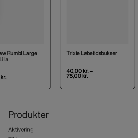
This product has multiple variants. The options may be chosen on the product page
aw Rumbl Large
Trixie Løbetidsbukser
illa
40,00
kr.
–
75,00
kr.
0
kr.
Produkter
Aktivering