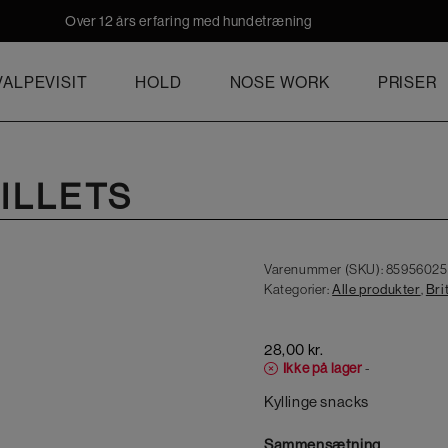
Over 12 års erfaring med hundetræning
ALPEVISIT
HOLD
NOSE WORK
PRISER
FILLETS
Varenummer (SKU):
85956025
Kategorier:
Alle produkter
,
Bri
28,00
kr.
Ikke på lager
-
Kyllinge snacks
Sammensætning