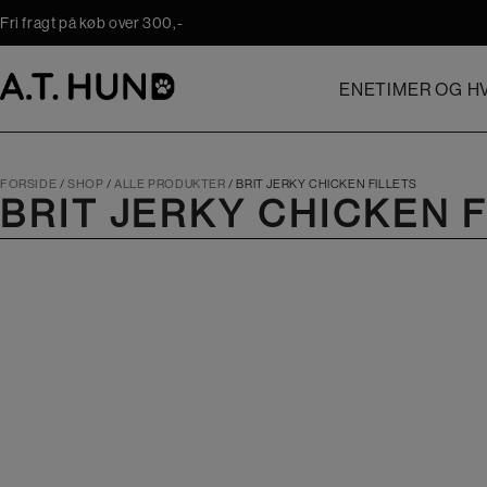
Hop
Fri fragt på køb over 300,-
til
indholdet
ENETIMER OG HV
FORSIDE
/
SHOP
/
ALLE PRODUKTER
/
BRIT JERKY CHICKEN FILLETS
BRIT JERKY CHICKEN 