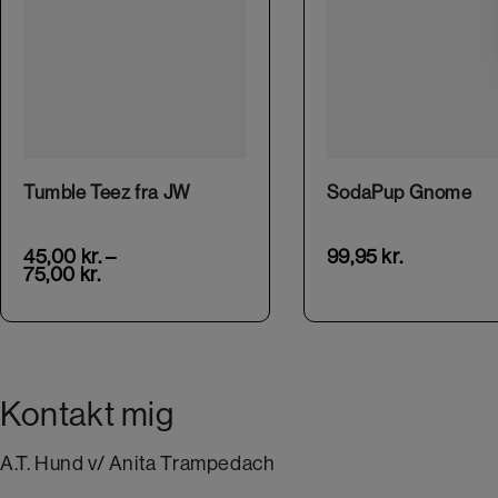
This product has multiple variants. The options may be chosen on the product page
Tumble Teez fra JW
SodaPup Gnome
45,00
kr.
–
99,95
kr.
75,00
kr.
Kontakt mig
A.T. Hund v/ Anita Trampedach