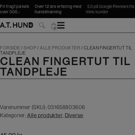
Hop
Fri fragt på køb
Over 12 års erfaring med
5,0 på Google Reviews fra
til
over 300,-
hundetræning
mine kunder
indholdet
0
0
FORSIDE
/
SHOP
/
ALLE PRODUKTER
/
CLEAN FINGERTUT TIL
TANDPLEJE
CLEAN FINGERTUT TIL
TANDPLEJE
Varenummer (SKU):
031658803606
Kategorier:
Alle produkter
,
Diverse