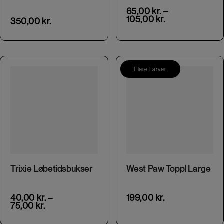
65,00
kr.
–
105,00
kr.
350,00
kr.
Flere Farver
This product has multiple variants. The options may be chosen on the product page
This product has multiple variants. The options may be chosen on the product page
Trixie Løbetidsbukser
West Paw Toppl Large
40,00
kr.
–
199,00
kr.
75,00
kr.