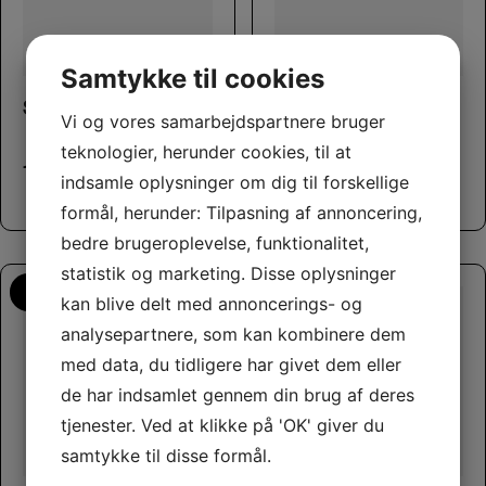
This product has multiple variants. The options may be chosen on the product page
This product has multiple variants. The options may be chosen on the product page
Samtykke til cookies
Små Reb
Tumble Teez fra JW
Vi og vores samarbejdspartnere bruger
teknologier, herunder cookies, til at
10,00
kr.
45,00
kr.
–
indsamle oplysninger om dig til forskellige
75,00
kr.
formål, herunder: Tilpasning af annoncering,
bedre brugeroplevelse, funktionalitet,
statistik og marketing. Disse oplysninger
Flere Smagsvarianter
kan blive delt med annoncerings- og
analysepartnere, som kan kombinere dem
med data, du tidligere har givet dem eller
de har indsamlet gennem din brug af deres
tjenester. Ved at klikke på 'OK' giver du
samtykke til disse formål.
This product has multiple variants. The options may be chosen on the product page