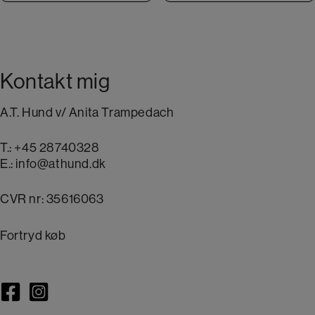
Kontakt mig
A.T. Hund v/ Anita Trampedach
T.:
+45 28740328
E.:
info@athund.dk
CVR nr: 35616063
Fortryd køb