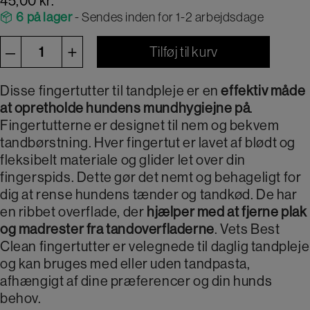
45,00
kr.
6 på lager
- Sendes inden for 1-2 arbejdsdage
Clean
–
+
Tilføj til kurv
fingertut
til
Disse fingertutter til tandpleje er en
effektiv måde
tandpleje
at opretholde hundens mundhygiejne på
.
Fingertutterne er designet til nem og bekvem
antal
tandbørstning. Hver fingertut er lavet af blødt og
fleksibelt materiale og glider let over din
fingerspids. Dette gør det nemt og behageligt for
dig at rense hundens tænder og tandkød. De har
en ribbet overflade, der
hjælper med at fjerne plak
og madrester fra tandoverfladerne
. Vets Best
Clean fingertutter er velegnede til daglig tandpleje
og kan bruges med eller uden tandpasta,
afhængigt af dine præferencer og din hunds
behov.