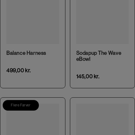
This product has multiple variants. The options may be chosen on the product page
Balance Harness
Sodapup The Wave
eBowl
499,00
kr.
145,00
kr.
Flere Farver