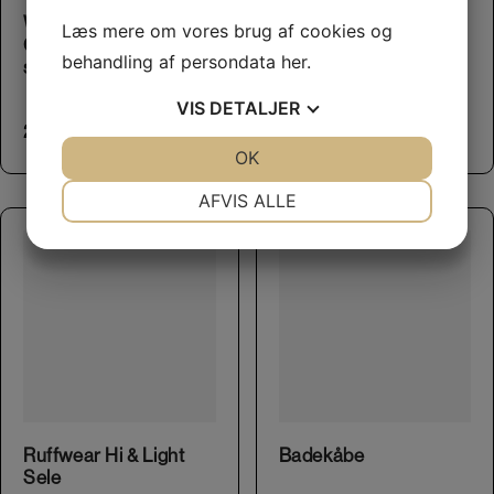
Whesco Naturlige
Brit Dental Stick –
Læs mere om vores brug af cookies og
Godbidder Medium-
Immuno
behandling af persondata
her
.
soft
32,00
kr.
VIS
DETALJER
27,50
kr.
JA
NEJ
OK
JA
NEJ
NØDVENDIGE
PRÆFERENCER
AFVIS ALLE
JA
NEJ
JA
NEJ
MARKETING
STATISTIK
This product has multiple variants. The options may be chosen on the product page
This product has multiple variants. The options may be chosen on the product page
Ruffwear Hi & Light
Badekåbe
Sele