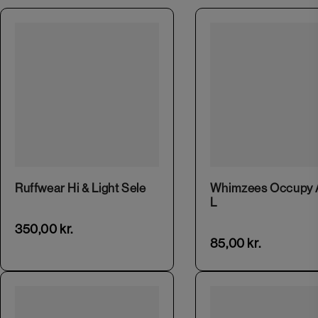
This product has multiple variants. The options may be chosen on the product page
Ruffwear Hi & Light Sele
Whimzees Occupy A
L
350,00
kr.
85,00
kr.