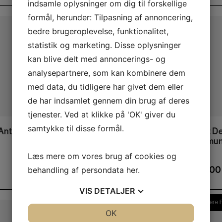
indsamle oplysninger om dig til forskellige
formål, herunder: Tilpasning af annoncering,
Flere Farver
bedre brugeroplevelse, funktionalitet,
statistik og marketing. Disse oplysninger
kan blive delt med annoncerings- og
analysepartnere, som kan kombinere dem
med data, du tidligere har givet dem eller
de har indsamlet gennem din brug af deres
This product has multiple variants. The options may be chosen on the product page
tjenester. Ved at klikke på 'OK' giver du
samtykke til disse formål.
ntler
SodaPup Honeycomb
Brit D
eBowl
Immu
Læs mere om vores brug af cookies og
145,00
kr.
32,0
behandling af persondata
her
.
VIS
DETALJER
Flere Smagsvarianter
Flere 
JA
NEJ
OK
JA
NEJ