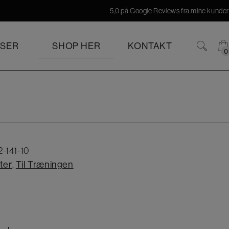
5,0 på Google Reviews fra mine kunder
ISER
SHOP HER
KONTAKT
0
0
-141-10
ter
,
Til Træningen