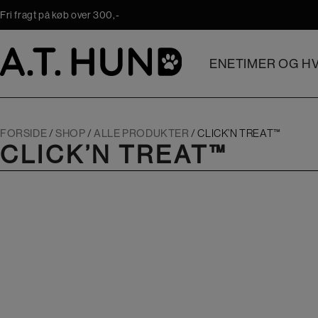
Hop
Fri fragt på køb over 300,-
til
indholdet
ENETIMER OG HV
FORSIDE
/
SHOP
/
ALLE PRODUKTER
/
CLICK’N TREAT™
CLICK’N TREAT™