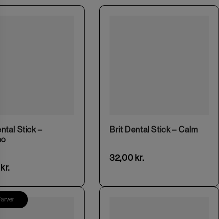
ental Stick –
Brit Dental Stick – Calm
no
32,00
kr.
0
kr.
Farver