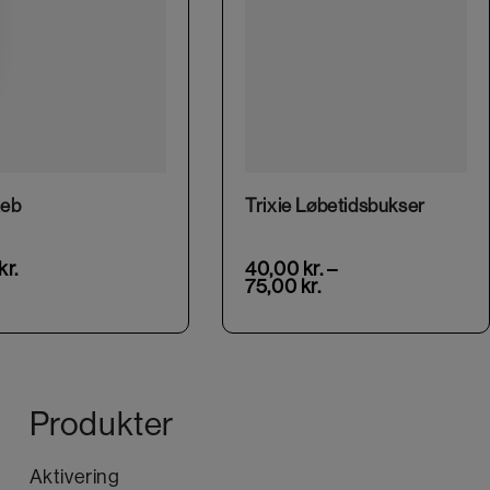
This product has multiple variants. The options may be chosen on the product page
This product has multiple variants. The options may be chosen on the product page
eb
Trixie Løbetidsbukser
kr.
40,00
kr.
–
75,00
kr.
Produkter
Aktivering