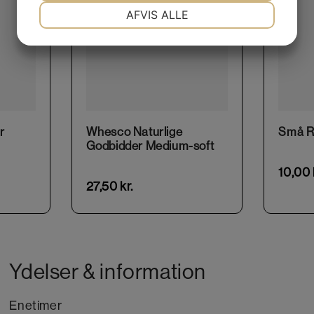
NØDVENDIGE
PRÆFERENCER
AFVIS ALLE
JA
NEJ
JA
NEJ
MARKETING
STATISTIK
This product has multiple variants. The options may be chosen on the product page
r
Whesco Naturlige
Små R
Godbidder Medium-soft
10,00
27,50
kr.
Ydelser & information
Enetimer