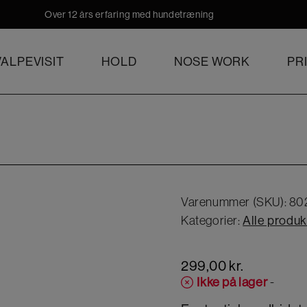
Over 12 års erfaring med hundetræning
ALPEVISIT
HOLD
NOSE WORK
PR
Varenummer (SKU):
802
Kategorier:
Alle produk
299,00
kr.
Ikke på lager
-