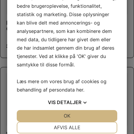
bedre brugeroplevelse, funktionalitet,
statistik og marketing. Disse oplysninger
Brit Dental Stick –
kan blive delt med annoncerings- og
West Paw Bumi Large
Calm
Neon Grøn
analysepartnere, som kan kombinere dem
med data, du tidligere har givet dem eller
32,00
kr.
170,00
kr.
de har indsamlet gennem din brug af deres
tjenester. Ved at klikke på 'OK' giver du
samtykke til disse formål.
Læs mere om vores brug af cookies og
behandling af persondata
her
.
VIS
DETALJER
JA
NEJ
OK
JA
NEJ
This product has multiple variants. The options may be chosen on the product page
NØDVENDIGE
PRÆFERENCER
AFVIS ALLE