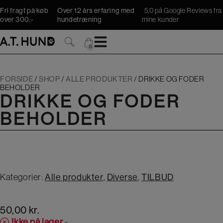
Hop
Fri fragt på køb
Over 12 års erfaring med
5,0 på Google Reviews fra
til
over 300,-
hundetræning
mine kunder
indholdet
0
0
FORSIDE
/
SHOP
/
ALLE PRODUKTER
/
DRIKKE OG FODER
BEHOLDER
DRIKKE OG FODER
BEHOLDER
Kategorier:
Alle produkter
,
Diverse
,
TILBUD
50,00
kr.
Ikke på lager
-