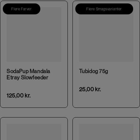
Flere Farver
Flere Smagsvarianter
This product has multiple variants. The options may be chosen on the product page
This product has multiple variants. The options may be chosen on the product page
SodaPup Mandala
Tubidog 75g
Etray Slowfeeder
25,00
kr.
125,00
kr.