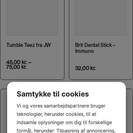
This product has multiple variants. The options may be chosen on the product page
Tumble Teez fra JW
Brit Dental Stick –
Immuno
45,00
kr.
–
75,00
kr.
32,00
kr.
Samtykke til cookies
Vi og vores samarbejdspartnere bruger
teknologier, herunder cookies, til at
indsamle oplysninger om dig til forskellige
formål, herunder: Tilpasning af annoncering,