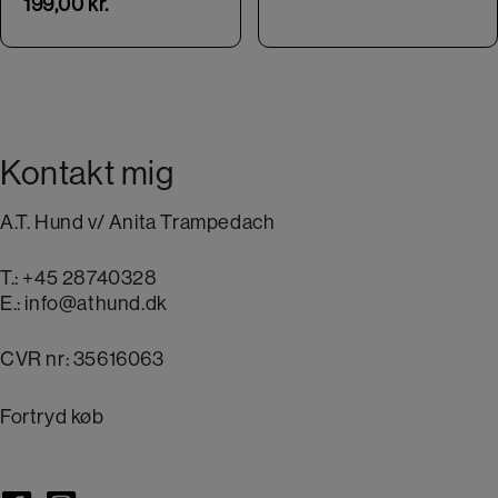
199,00
kr.
Kontakt mig
A.T. Hund v/ Anita Trampedach
T.:
+45 28740328
E.:
info@athund.dk
CVR nr: 35616063
Fortryd køb