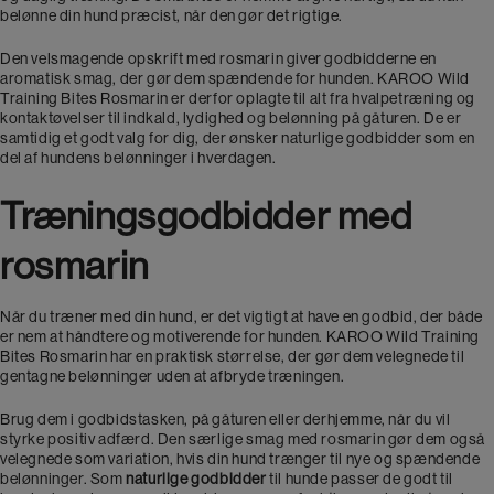
belønne din hund præcist, når den gør det rigtige.
Den velsmagende opskrift med rosmarin giver godbidderne en
aromatisk smag, der gør dem spændende for hunden. KAROO Wild
Training Bites Rosmarin er derfor oplagte til alt fra hvalpetræning og
kontaktøvelser til indkald, lydighed og belønning på gåturen. De er
samtidig et godt valg for dig, der ønsker naturlige godbidder som en
del af hundens belønninger i hverdagen.
Træningsgodbidder med
rosmarin
Når du træner med din hund, er det vigtigt at have en godbid, der både
er nem at håndtere og motiverende for hunden. KAROO Wild Training
Bites Rosmarin har en praktisk størrelse, der gør dem velegnede til
gentagne belønninger uden at afbryde træningen.
Brug dem i godbidstasken, på gåturen eller derhjemme, når du vil
styrke positiv adfærd. Den særlige smag med rosmarin gør dem også
velegnede som variation, hvis din hund trænger til nye og spændende
belønninger. Som
naturlige godbidder
til hunde passer de godt til