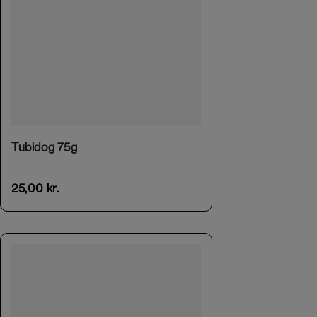
This product has multiple variants. The options may be chosen on the product page
Tubidog 75g
25,00
kr.