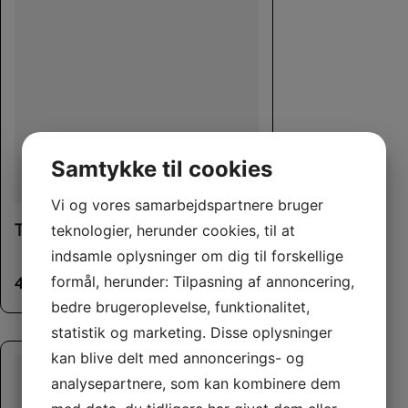
Samtykke til cookies
This product has multiple variants. The options may be chosen on the product page
Vi og vores samarbejdspartnere bruger
Trixie Løbetidsbukser
teknologier, herunder cookies, til at
indsamle oplysninger om dig til forskellige
formål, herunder: Tilpasning af annoncering,
40,00
kr.
–
75,00
kr.
bedre brugeroplevelse, funktionalitet,
statistik og marketing. Disse oplysninger
kan blive delt med annoncerings- og
analysepartnere, som kan kombinere dem