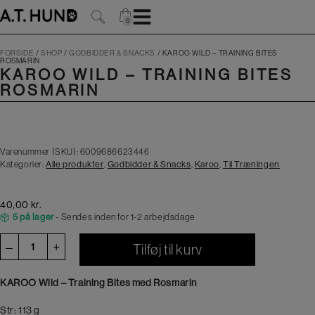
Hop
til
0
0
indholdet
FORSIDE
/
SHOP
/
GODBIDDER & SNACKS
/
KAROO WILD – TRAINING BITES
ROSMARIN
KAROO WILD – TRAINING BITES
ROSMARIN
Varenummer (SKU):
6009686623446
Kategorier:
Alle produkter
,
Godbidder & Snacks
,
Karoo
,
Til Træningen
40,00
kr.
5 på lager
- Sendes inden for 1-2 arbejdsdage
KAROO
–
+
Tilføj til kurv
Wild
-
KAROO Wild – Training Bites med Rosmarin
Training
Bites
Str: 113 g
Rosmarin