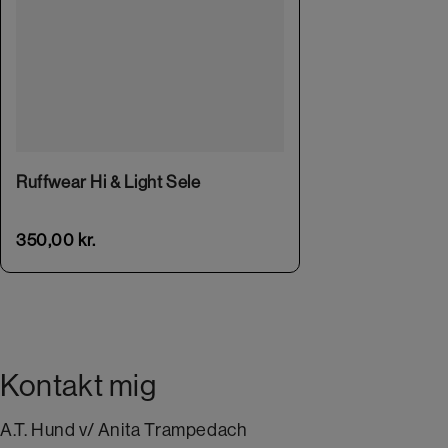
This product has multiple variants. The options may be chosen on the product page
Ruffwear Hi & Light Sele
350,00
kr.
Kontakt mig
A.T. Hund v/ Anita Trampedach