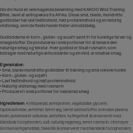
antal
Giv din hund en velsmagende belønning med KAROO Wild Training
Bites, lavet af antilopekød fra Afrika. Disse små, bløde, mundrette
godbidder har lavt fedtindhold, højt proteinindhold og en naturlig
vildtsmag, som de fleste hunde finder uimodståelig.
Godbidderne er korn-, gluten- og sojafri samt fri for kunstige farver og
smagsstoffer. De produceres i små portioner for at bevare den
naturlige smag og tekstur. Hver godbid er tilsat rosmarin, som
bidrager med naturlige antioxidanter og en mild, aromatisk smag.
Egenskaber:
• Små, bløde mundrette godbidder til træning og små voksne hunde
• Korn-, gluten- og sojafri
• Lavt fedtindhold og højt proteinindhold
• Naturlig vildtsmag med rosmarin
• Produceret i små portioner for maksimal smag
Ingredienser:
Antilopekød, ærteprotein, vegetabilsk glycerin,
tapiokastivelse, ærtemel, tørret æg, tørret sød kartoffel, animalsk plasma,
inulin, pulveriseret cellulose, ærtefibre, kyllingefedt (konserveret med
blandede tocopheroler), salt, naturlig røgsmag, tørret rosmarin, citronsyre
(konserveringsmiddel), fiskeolie (konserveret med blandede tocopheroler),