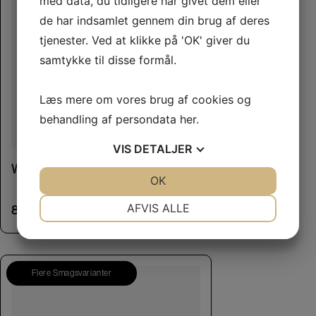
med data, du tidligere har givet dem eller
de har indsamlet gennem din brug af deres
tjenester. Ved at klikke på 'OK' giver du
samtykke til disse formål.
Læs mere om vores brug af cookies og
behandling af persondata
her
.
VIS
DETALJER
Whimzees Hedgehog L
JA
NEJ
OK
JA
NEJ
NØDVENDIGE
PRÆFERENCER
AFVIS ALLE
85,00
kr.
JA
NEJ
JA
NEJ
MARKETING
STATISTIK
Flere Smagsvarianter