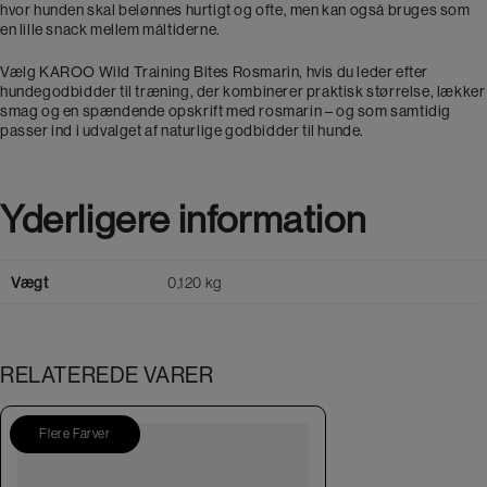
hvor hunden skal belønnes hurtigt og ofte, men kan også bruges som
en lille snack mellem måltiderne.
Vælg KAROO Wild Training Bites Rosmarin, hvis du leder efter
hundegodbidder til træning, der kombinerer praktisk størrelse, lækker
smag og en spændende opskrift med rosmarin – og som samtidig
passer ind i udvalget af naturlige godbidder til hunde.
Yderligere information
Vægt
0,120 kg
RELATEREDE VARER
Flere Farver