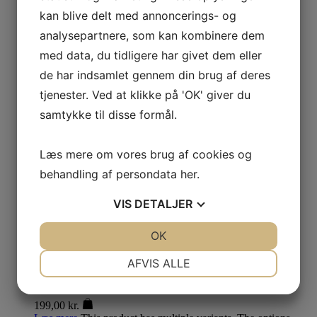
Shaky Duck
kan blive delt med annoncerings- og
45,00
kr.
analysepartnere, som kan kombinere dem
Læs mere
med data, du tidligere har givet dem eller
Brit Dental Stick – Mobility
de har indsamlet gennem din brug af deres
32,00
kr.
tjenester. Ved at klikke på 'OK' giver du
Læs mere
This product has multiple variants. The options
samtykke til disse formål.
may be chosen on the product page
Whesco Softies
Læs mere om vores brug af cookies og
25,00
kr.
behandling af persondata
her
.
Læs mere
This product has multiple variants. The options
may be chosen on the product page
VIS
DETALJER
SodaPup Honeycomb eBowl
JA
NEJ
OK
JA
NEJ
145,00
kr.
Læs mere
NØDVENDIGE
PRÆFERENCER
AFVIS ALLE
West Paw Rumbl Large Puzzle Lilla
JA
NEJ
JA
NEJ
199,00
kr.
MARKETING
STATISTIK