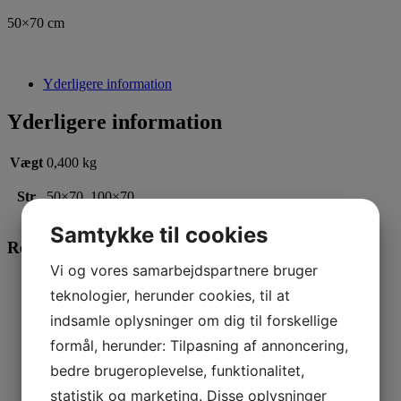
50×70 cm
Yderligere information
Yderligere information
Vægt
0,400 kg
Str
50×70, 100×70
Samtykke til cookies
Relaterede varer
Vi og vores samarbejdspartnere bruger
Læs mere
This product has multiple variants. The options
teknologier, herunder cookies, til at
may be chosen on the product page
indsamle oplysninger om dig til forskellige
Targets fra Melli4dogs
formål, herunder: Tilpasning af annoncering,
149,00
kr.
–
950,00
kr.
bedre brugeroplevelse, funktionalitet,
Læs mere
statistik og marketing. Disse oplysninger