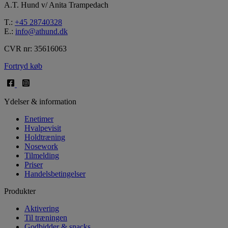
A.T. Hund v/ Anita Trampedach
T.:
+45 28740328
E.:
info@athund.dk
CVR nr: 35616063
Fortryd køb
Ydelser & information
Enetimer
Hvalpevisit
Holdtræning
Nosework
Tilmelding
Priser
Handelsbetingelser
Produkter
Aktivering
Til træningen
Godbidder & snacks