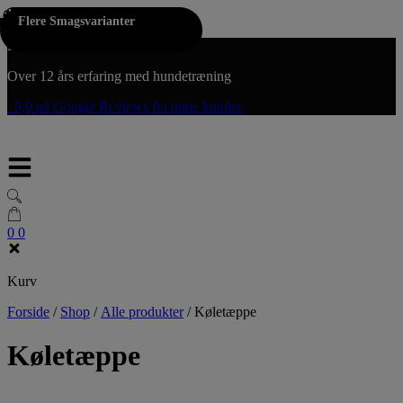
Flere Farver
Flere Farver
Flere Farver
Flere Farver
Hop til indholdet
Flere Smagsvarianter
Fri fragt på køb over 300,-
Over 12 års erfaring med hundetræning
5,0 på Google Reviews fra mine kunder
0
0
Kurv
Forside
/
Shop
/
Alle produkter
/
Køletæppe
Køletæppe