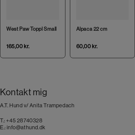
This product has multiple variants. The options may be chosen on the product page
West Paw Toppl Small
Alpaca 22 cm
165,00
kr.
60,00
kr.
Kontakt mig
A.T. Hund v/ Anita Trampedach
T.:
+45 28740328
E.:
info@athund.dk