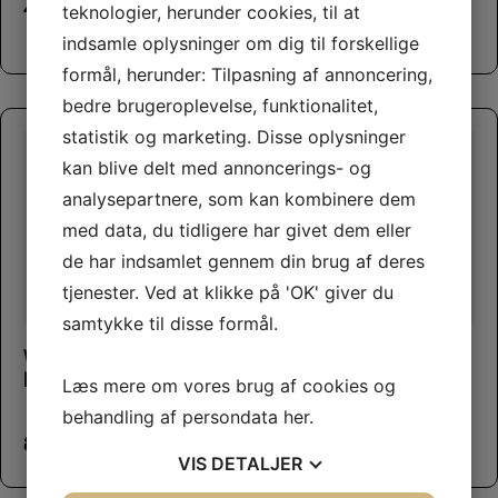
499,00
kr.
teknologier, herunder cookies, til at
99,95
kr.
indsamle oplysninger om dig til forskellige
formål, herunder: Tilpasning af annoncering,
bedre brugeroplevelse, funktionalitet,
statistik og marketing. Disse oplysninger
Flere Farver
kan blive delt med annoncerings- og
analysepartnere, som kan kombinere dem
med data, du tidligere har givet dem eller
de har indsamlet gennem din brug af deres
tjenester. Ved at klikke på 'OK' giver du
This product has multiple variants. The options may be chosen on the product page
samtykke til disse formål.
Whimzees Hedgehog
SodaPup Honeycomb
L
eBowl
Læs mere om vores brug af cookies og
behandling af persondata
her
.
85,00
kr.
145,00
kr.
VIS
DETALJER