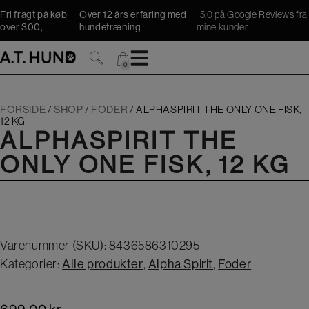
Hop
Fri fragt på køb
Over 12 års erfaring med
5,0 på Google Reviews fra
til
over 300,-
hundetræning
mine kunder
indholdet
0
0
FORSIDE
/
SHOP
/
FODER
/
ALPHASPIRIT THE ONLY ONE FISK,
12 KG
ALPHASPIRIT THE
ONLY ONE FISK, 12 KG
Varenummer (SKU):
8436586310295
Kategorier:
Alle produkter
,
Alpha Spirit
,
Foder