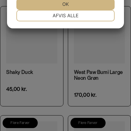
JA
NEJ
OK
JA
NEJ
NØDVENDIGE
PRÆFERENCER
AFVIS ALLE
JA
NEJ
JA
NEJ
MARKETING
STATISTIK
Shaky Duck
West Paw Bumi Large
Neon Grøn
45,00
kr.
170,00
kr.
Flere Farver
Flere Farver