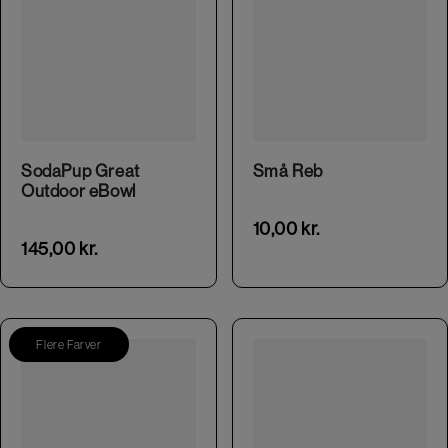
This product has multiple variants. The options may be chosen on the product page
This product has multiple variants. The options may be chosen on the product page
SodaPup Great
Små Reb
Outdoor eBowl
10,00
kr.
145,00
kr.
Flere Farver