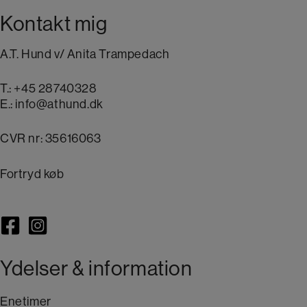
Kontakt mig
A.T. Hund v/ Anita Trampedach
T.:
+45 28740328
E.:
info@athund.dk
CVR nr: 35616063
Fortryd køb
Ydelser & information
Enetimer