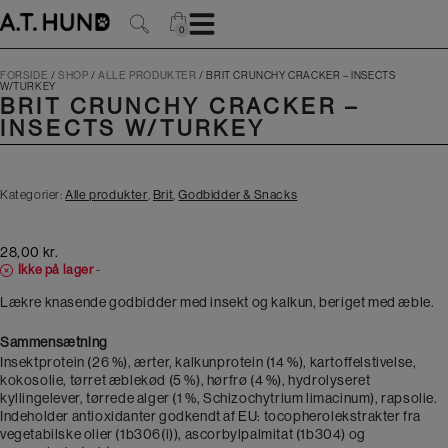
Hop
til
0
0
indholdet
FORSIDE
/
SHOP
/
ALLE PRODUKTER
/
BRIT CRUNCHY CRACKER – INSECTS
W/TURKEY
BRIT CRUNCHY CRACKER –
INSECTS W/TURKEY
Kategorier:
Alle produkter
,
Brit
,
Godbidder & Snacks
28,00
kr.
Ikke på lager
-
Lækre knasende godbidder med insekt og kalkun, beriget med æble.
Sammensætning
Insektprotein (26 %), ærter, kalkunprotein (14 %), kartoffelstivelse,
kokosolie, tørret æblekød (5 %), hørfrø (4 %), hydrolyseret
kyllingelever, tørrede alger (1 %, Schizochytrium limacinum), rapsolie.
Indeholder antioxidanter godkendt af EU: tocopherolekstrakter fra
vegetabilske olier (1b306(i)), ascorbylpalmitat (1b304) og