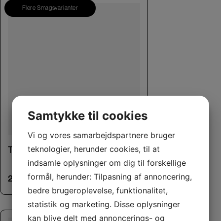
Flere Smagsvarianter
Samtykke til cookies
Vi og vores samarbejdspartnere bruger
This product has multiple variants. The options may be chosen on the product page
teknologier, herunder cookies, til at
Tubidog 75g
indsamle oplysninger om dig til forskellige
formål, herunder: Tilpasning af annoncering,
25,00
kr.
bedre brugeroplevelse, funktionalitet,
statistik og marketing. Disse oplysninger
kan blive delt med annoncerings- og