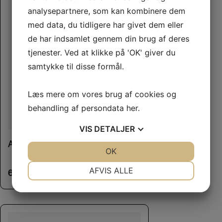
analysepartnere, som kan kombinere dem
med data, du tidligere har givet dem eller
de har indsamlet gennem din brug af deres
tjenester. Ved at klikke på 'OK' giver du
samtykke til disse formål.
Læs mere om vores brug af cookies og
behandling af persondata
her
.
VIS
DETALJER
Alpaca 22 cm
JA
NEJ
OK
JA
NEJ
NØDVENDIGE
PRÆFERENCER
AFVIS ALLE
60,00
kr.
JA
NEJ
JA
NEJ
MARKETING
STATISTIK