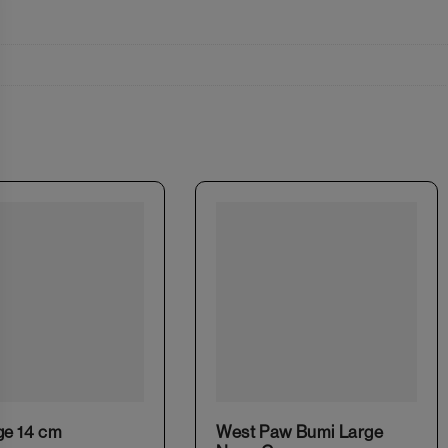
This product has multiple variants. The options may be chosen on the product page
ge 14 cm
West Paw Bumi Large