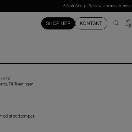
5,0 på Google Reviews fra mine kunder
SHOP HER
KONTAKT
0
0
47042
etøj
,
Til Træningen
e med støddæmper.