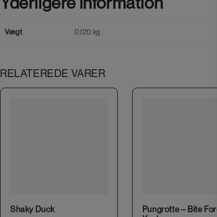
Yderligere information
Vægt
0,120 kg
RELATEREDE VARER
Shaky Duck
Pungrotte – Bite Fo