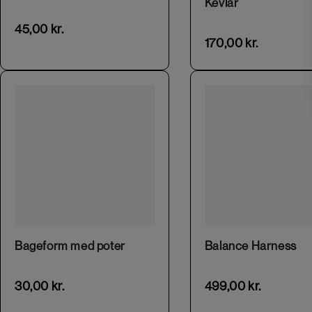
Kevlar
45,00
kr.
170,00
kr.
This product has multiple variants. The options may be chosen on the product page
Bageform med poter
Balance Harness
30,00
kr.
499,00
kr.