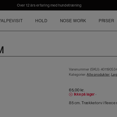
Over 12 års erfaring med hundetræning
ALPEVISIT
HOLD
NOSE WORK
PRISER
M
Varenummer (SKU):
40119053
Kategorier:
Alle produkter
,
Leg
65,00
kr.
Ikke på lager
-
85 cm. Trækketorv i fleec