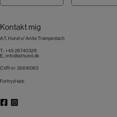
Kontakt mig
A.T. Hund v/ Anita Trampedach
T.:
+45 28740328
E.:
info@athund.dk
CVR nr: 35616063
Fortryd køb