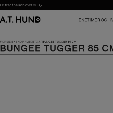
Hop
Fri fragt på køb over 300,-
til
indholdet
ENETIMER OG HV
FORSIDE
/
SHOP
/
LEGETØJ
/
BUNGEE TUGGER 85 CM
BUNGEE TUGGER 85 C