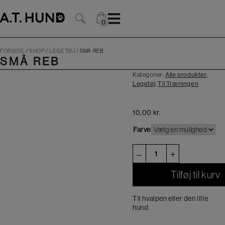
Hop
til
indholdet
0
0
FORSIDE
/
SHOP
/
LEGETØJ
/
SMÅ REB
SMÅ REB
Kategorier:
Alle produkter
,
Flere Farver
Legetøj
,
Til Træningen
10,00
kr.
Farve
Små
–
+
Reb
antal
Tilføj til kurv
Til hvalpen eller den lille
hund