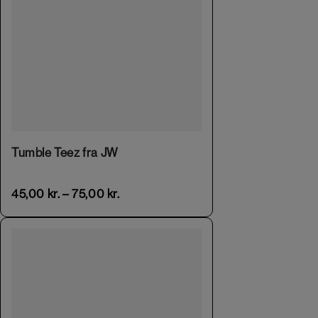
This product has multiple variants. The options may be chosen on the product page
Tumble Teez fra JW
45,00
kr.
–
75,00
kr.