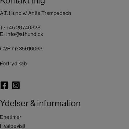
Kontakt mig
A.T. Hund v/ Anita Trampedach
T.:
+45 28740328
E.:
info@athund.dk
CVR nr: 35616063
Fortryd køb
Ydelser & information
Enetimer
Hvalpevisit