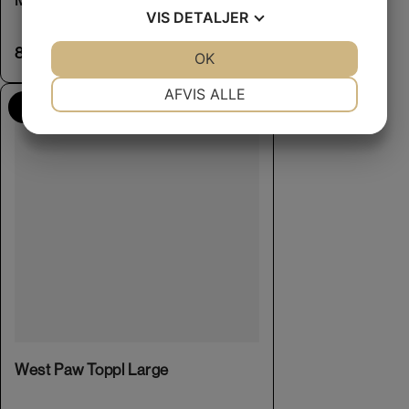
VIS
DETALJER
85,00
kr.
JA
NEJ
OK
JA
NEJ
NØDVENDIGE
PRÆFERENCER
AFVIS ALLE
Flere Farver
JA
NEJ
JA
NEJ
MARKETING
STATISTIK
This product has multiple variants. The options may be chosen on the product page
West Paw Toppl Large