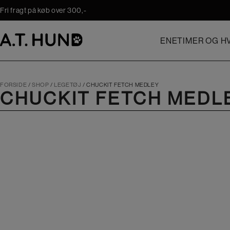
Hop
Fri fragt på køb over 300,-
til
indholdet
ENETIMER OG HV
FORSIDE
/
SHOP
/
LEGETØJ
/
CHUCKIT FETCH MEDLEY
CHUCKIT FETCH MEDL