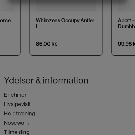
MARKETING
STATISTIK
Force
Whimzees Occupy Antler
Aport –
L
Dumbbe
85,00
kr.
99,95
k
Ydelser & information
Enetimer
Hvalpevisit
Holdtræning
Nosework
Tilmelding