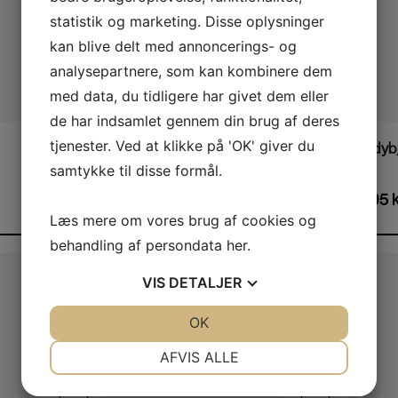
statistik og marketing. Disse oplysninger
kan blive delt med annoncerings- og
analysepartnere, som kan kombinere dem
med data, du tidligere har givet dem eller
de har indsamlet gennem din brug af deres
tjenester. Ved at klikke på 'OK' giver du
Bageform med poter
Teddybj
samtykke til disse formål.
30,00
kr.
64,95
k
Læs mere om vores brug af cookies og
behandling af persondata
her
.
VIS
DETALJER
JA
NEJ
OK
JA
NEJ
NØDVENDIGE
PRÆFERENCER
AFVIS ALLE
JA
NEJ
JA
NEJ