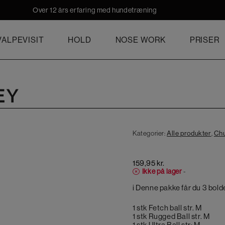
Over 12 års erfaring med hundetræning
ALPEVISIT
HOLD
NOSE WORK
PRISER
EY
Kategorier:
Alle produkter
,
Chu
159,95
kr.
Ikke på lager
-
i Denne pakke får du 3 bold
1 stk Fetch ball str. M
1 stk Rugged Ball str. M
1 stk Ultra Ball str: M