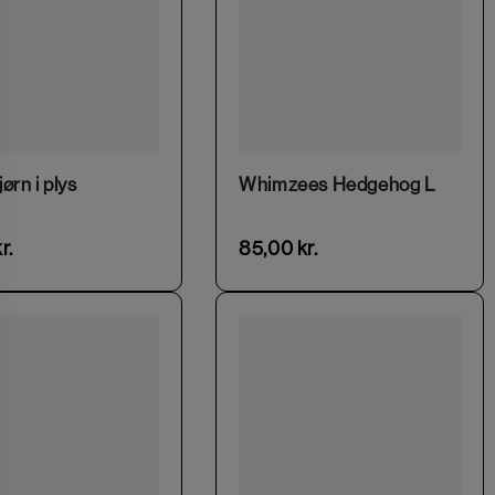
This product has multiple variants. The options may be chosen on the product page
ørn i plys
Whimzees Hedgehog L
r.
85,00
kr.