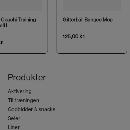
This product has multiple variants. The options may be chosen on the product page
 Coachi Training
Gitterball Bungee Mop
ll L
125,00
kr.
r.
Produkter
Aktivering
Til træningen
Godbidder & snacks
Seler
Liner