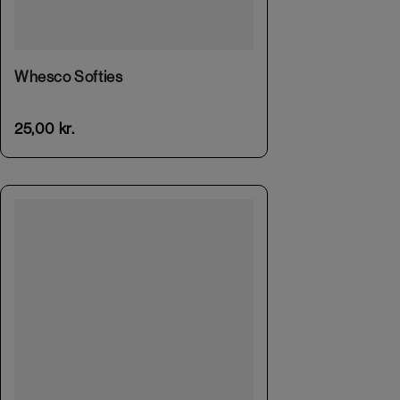
This product has multiple variants. The options may be chosen on the product page
Whesco Softies
25,00
kr.