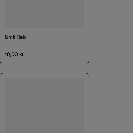
This product has multiple variants. The options may be chosen on the product page
Små Reb
10,00
kr.