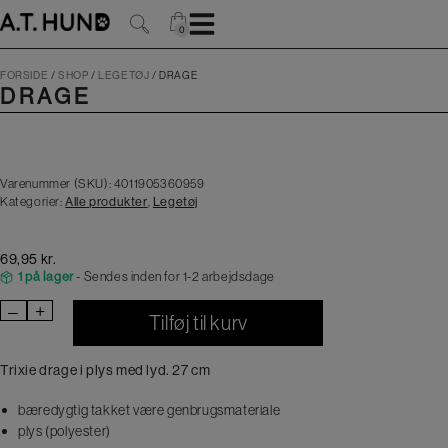
Hop
til
0
0
indholdet
FORSIDE
/
SHOP
/
LEGETØJ
/
DRAGE
DRAGE
Varenummer (SKU):
4011905360959
Kategorier:
Alle produkter
,
Legetøj
69,95
kr.
1 på lager
- Sendes inden for 1-2 arbejdsdage
–
+
Drage
Tilføj til kurv
antal
Trixie drage i plys med lyd. 27 cm
bæredygtig takket være genbrugsmateriale
plys (polyester)