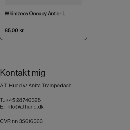
Whimzees Occupy Antler L
85,00
kr.
Kontakt mig
A.T. Hund v/ Anita Trampedach
T.:
+45 28740328
E.:
info@athund.dk
CVR nr: 35616063