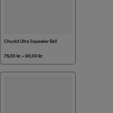
This product has multiple variants. The options may be chosen on the product page
Chuckit Ultra Squeaker Ball
75,00
kr.
–
90,00
kr.