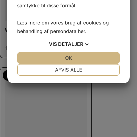
samtykke til disse formål.
Læs mere om vores brug af cookies og
West Paw Bumi Large Neon Grøn
behandling af persondata
her
.
VIS
DETALJER
170,00
kr.
JA
NEJ
OK
JA
NEJ
NØDVENDIGE
PRÆFERENCER
AFVIS ALLE
Flere Smagsvarianter
JA
NEJ
JA
NEJ
MARKETING
STATISTIK