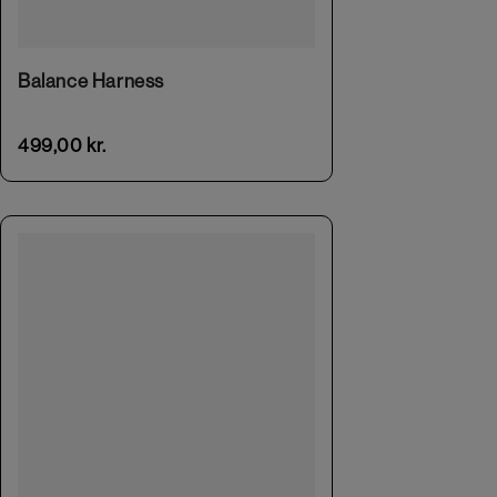
This product has multiple variants. The options may be chosen on the product page
Balance Harness
499,00
kr.