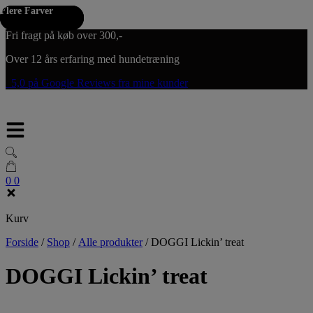
Flere Farver
Flere Farver
Flere Farver
Hop til indholdet
Fri fragt på køb over 300,-
Over 12 års erfaring med hundetræning
5,0 på Google Reviews fra mine kunder
0
0
Kurv
Forside
/
Shop
/
Alle produkter
/
DOGGI Lickin’ treat
DOGGI Lickin’ treat