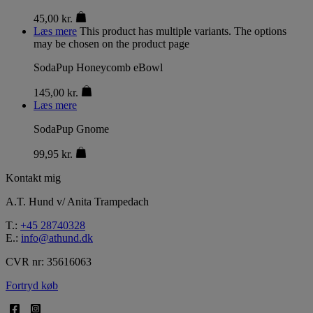
45,00
kr.
Læs mere
This product has multiple variants. The options
may be chosen on the product page
SodaPup Honeycomb eBowl
145,00
kr.
Læs mere
SodaPup Gnome
99,95
kr.
Kontakt mig
A.T. Hund v/ Anita Trampedach
T.:
+45 28740328
E.:
info@athund.dk
CVR nr: 35616063
Fortryd køb