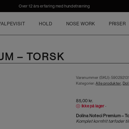
Over 12 års erfaring med hundetræning
ALPEVISIT
HOLD
NOSE WORK
PRISER
UM – TORSK
Varenummer (SKU):
59029213
Kategorier:
Alle produkter
,
Dol
85,00
kr.
Ikke på lager
-
Dolina Noteci Premium – T
Komplet kornfrit tørfoder t