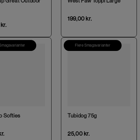
p Great Outdoor
West Paw Toppl Large
199,00
kr.
0
kr.
 Smagsvarianter
Flere Smagsvarianter
This product has multiple variants. The options may be chosen on the product page
This product has multiple variants. The options may be chosen on the product page
 Softies
Tubidog 75g
kr.
25,00
kr.