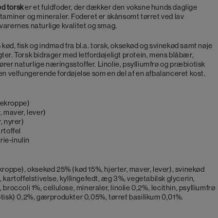
ed torsk
er et fuldfoder, der dækker den voksne hunds daglige
itaminer og mineraler. Foderet er skånsomt tørret ved lav
varernes naturlige kvalitet og smag.
kød, fisk og indmad fra bl.a. torsk, oksekød og svinekød samt nøje
ter. Torsk bidrager med letfordøjeligt protein, mens blåbær,
lfører naturlige næringsstoffer. Linolie, psylliumfrø og præbiotisk
 en velfungerende fordøjelse som en del af en afbalanceret kost.
gtekroppe)
, maver, lever)
, nyrer)
rtoffel
rie-inulin
ekroppe), oksekød 25% (kød 15%, hjerter, maver, lever), svinekød
 kartoffelstivelse, kyllingefedt, æg 3%, vegetabilsk glycerin,
broccoli 1%, cellulose, mineraler, linolie 0,2%, lecithin, psylliumfrø
otisk) 0,2%, gærprodukter 0,05%, tørret basilikum 0,01%.