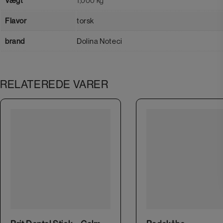
Vægt
1,000 kg
Flavor
torsk
brand
Dolina Noteci
RELATEREDE VARER
This product has multiple variants. The options may be chosen on the product page