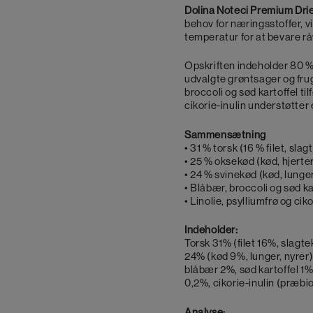
Dolina Noteci Premium Dri
behov for næringsstoffer, v
temperatur for at bevare rå
Opskriften indeholder 80 % 
udvalgte grøntsager og frug
broccoli og sød kartoffel ti
cikorie-inulin understøtter
Sammensætning
• 31 % torsk (16 % filet, sla
• 25 % oksekød (kød, hjerter
• 24 % svinekød (kød, lunger
• Blåbær, broccoli og sød ka
• Linolie, psylliumfrø og ciko
Indeholder:
Torsk 31% (filet 16%, slagt
24% (kød 9%, lunger, nyrer),
blåbær 2%, sød kartoffel 1%, 
0,2%, cikorie-inulin (præbi
Analyse: