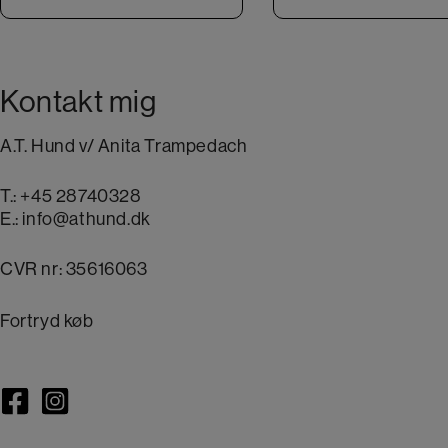
Kontakt mig
A.T. Hund v/ Anita Trampedach
T.:
+45 28740328
E.:
info@athund.dk
CVR nr: 35616063
Fortryd køb