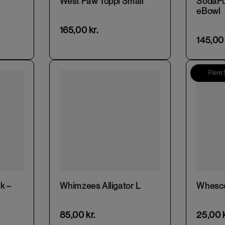
West Paw Toppl Small
SodaPu
eBowl
165,00
kr.
145,0
Flere
k –
Whimzees Alligator L
Whesco
85,00
kr.
25,00