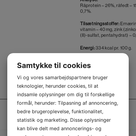
Råprotein – 26%, råfedt – 1
0,7%.
Tilsætningsstoffer:
Ernærin
vitamin – 40 mg, zink (zink
(II)-sulfat, pentahydrat) – 
Energi:
334 kcal pr. 100 g.
Posen indeholder 1 kg.
Samtykke til cookies
Vi og vores samarbejdspartnere bruger
teknologier, herunder cookies, til at
Yderligere information
indsamle oplysninger om dig til forskellige
formål, herunder: Tilpasning af annoncering,
bedre brugeroplevelse, funktionalitet,
statistik og marketing. Disse oplysninger
kan blive delt med annoncerings- og