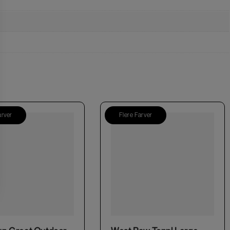
arver
Flere Farver
This product has multiple variants. The options may be chosen on the product page
This product has multiple variants. The options may be chosen on the product page