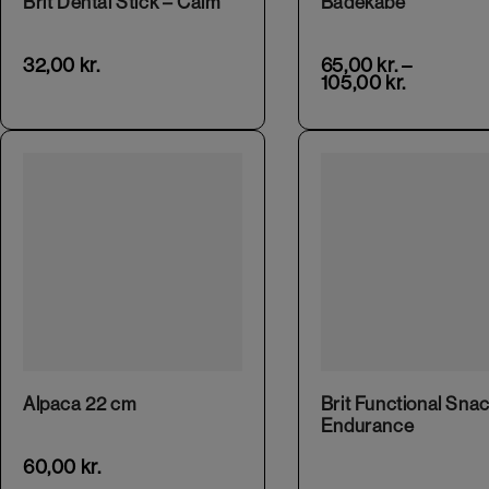
Brit Dental Stick – Calm
Badekåbe
32,00
kr.
65,00
kr.
–
105,00
kr.
Alpaca 22 cm
Brit Functional Snac
Endurance
60,00
kr.