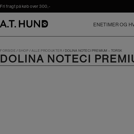
Hop
Fri fragt på køb over 300,-
til
indholdet
ENETIMER OG HV
FORSIDE
/
SHOP
/
ALLE PRODUKTER
/
DOLINA NOTECI PREMIUM – TORSK
DOLINA NOTECI PREMI