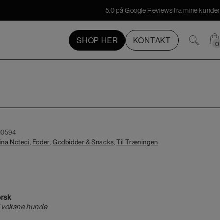
5,0 på Google Reviews fra mine kunder
SHOP HER
KONTAKT
0
0
10594
ina Noteci
,
Foder
,
Godbidder & Snacks
,
Til Træningen
orsk
il voksne hunde