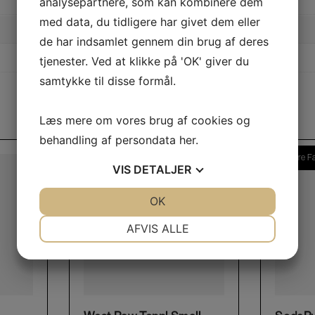
analysepartnere, som kan kombinere dem
med data, du tidligere har givet dem eller
de har indsamlet gennem din brug af deres
tjenester. Ved at klikke på 'OK' giver du
samtykke til disse formål.
Læs mere om vores brug af cookies og
behandling af persondata
her
.
Flere Farver
Flere F
VIS
DETALJER
JA
NEJ
OK
JA
NEJ
NØDVENDIGE
PRÆFERENCER
AFVIS ALLE
JA
NEJ
JA
NEJ
MARKETING
STATISTIK
This product has multiple variants. The options may be chosen on the product page