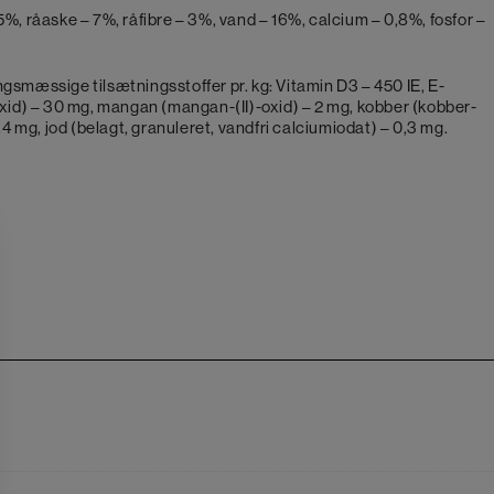
5%, råaske – 7%, råfibre – 3%, vand – 16%, calcium – 0,8%, fosfor –
gsmæssige tilsætningsstoffer pr. kg: Vitamin D3 – 450 IE, E-
oxid) – 30 mg, mangan (mangan-(II)-oxid) – 2 mg, kobber (kobber-
0,4 mg, jod (belagt, granuleret, vandfri calciumiodat) – 0,3 mg.