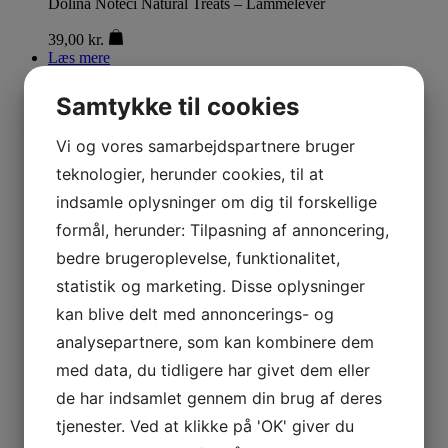
Dolina Noteci Natural Treats – Lammelever
39,00
kr.
Læs mere
Dolina Noteci Natural Treats – Lammelunger
Samtykke til cookies
29,00
kr.
Vi og vores samarbejdspartnere bruger
Læs mere
teknologier, herunder cookies, til at
Dolina Noteci Natural Treats – Oksehjerter
indsamle oplysninger om dig til forskellige
39,00
kr.
formål, herunder: Tilpasning af annoncering,
Læs mere
bedre brugeroplevelse, funktionalitet,
Dolina Noteci Natural Treats – Svinemaver
statistik og marketing. Disse oplysninger
29,00
kr.
kan blive delt med annoncerings- og
Læs mere
analysepartnere, som kan kombinere dem
Dolina Noteci SUPERFOOD Vådfoder – And & Vagtel
med data, du tidligere har givet dem eller
25,00
kr.
de har indsamlet gennem din brug af deres
Læs mere
tjenester. Ved at klikke på 'OK' giver du
Dolina Noteci SUPERFOOD Vådfoder – Hjort & And