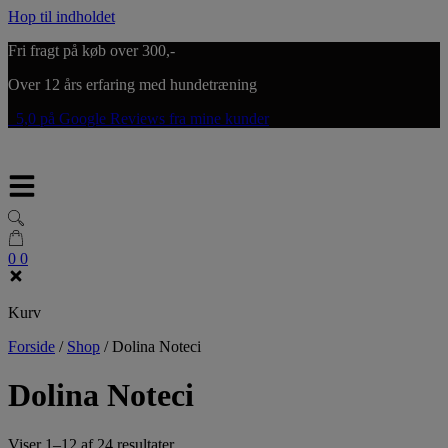
Hop til indholdet
Fri fragt på køb over 300,-
Over 12 års erfaring med hundetræning
5,0 på Google Reviews fra mine kunder
0
0
Kurv
Forside
/
Shop
/
Dolina Noteci
Dolina Noteci
Viser 1–12 af 24 resultater