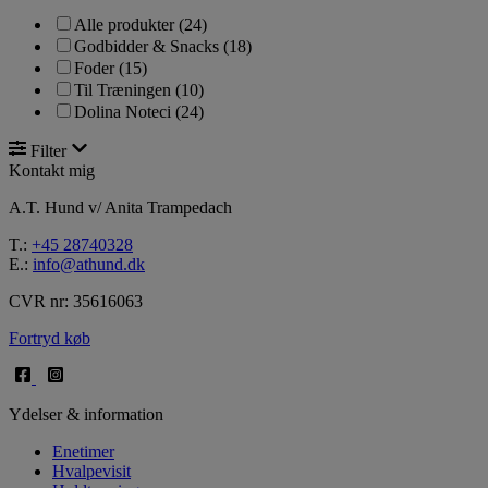
Alle produkter
(24)
Godbidder & Snacks
(18)
Foder
(15)
Til Træningen
(10)
Dolina Noteci
(24)
Filter
Kontakt mig
A.T. Hund v/ Anita Trampedach
T.:
+45 28740328
E.:
info@athund.dk
CVR nr: 35616063
Fortryd køb
Ydelser & information
Enetimer
Hvalpevisit