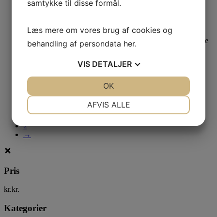
samtykke til disse formål.
25,00
kr.
Læs mere
Læs mere om vores brug af cookies og
Dolina Noteci SUPERFOOD Vådfoder – Kænguru & Okse
behandling af persondata
her
.
25,00
kr.
VIS
DETALJER
Læs mere
Dolina Noteci SUPERFOOD Vådfoder – Kalv & Lam
JA
NEJ
OK
JA
NEJ
NØDVENDIGE
PRÆFERENCER
25,00
kr.
AFVIS ALLE
1
JA
NEJ
JA
NEJ
2
→
MARKETING
STATISTIK
Pris
kr.
kr.
Kategorier