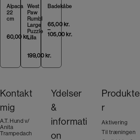
Alpaca
West
Badekåbe
22
Paw
cm
Rumbl
65,00
kr.
Large
–
Puzzle
105,00
kr.
60,00
kr.
Lilla
199,00
kr.
Kontakt
Ydelser
Produkte
mig
&
r
informati
A.T. Hund v/
Aktivering
Anita
Til træningen
Trampedach
on