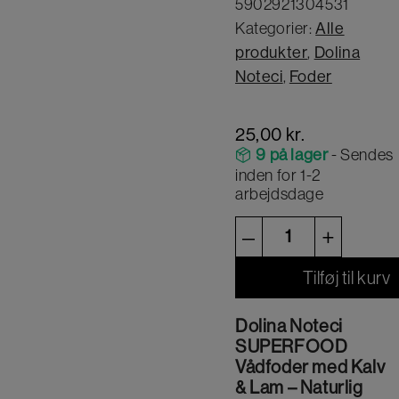
5902921304531
Kategorier:
Alle
produkter
,
Dolina
Noteci
,
Foder
25,00
kr.
9 på lager
- Sendes
inden for 1-2
arbejdsdage
Dolina
–
+
Noteci
Tilføj til kurv
SUPERFOOD
Vådfoder
Dolina Noteci
–
SUPERFOOD
Kalv
Vådfoder med Kalv
& Lam – Naturlig
&