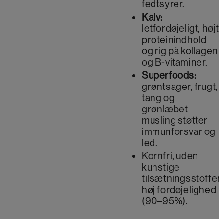
fedtsyrer.
Kalv:
letfordøjeligt, højt
proteinindhold
og rig på kollagen
og B-vitaminer.
Superfoods:
grøntsager, frugt,
tang og
grønlæbet
musling støtter
immunforsvar og
led.
Kornfri, uden
kunstige
tilsætningsstoffer
høj fordøjelighed
(90–95%).