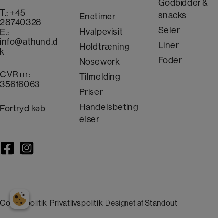
Godbidder &
T.:
+45
snacks
Enetimer
28740328
Seler
Hvalpevisit
E.:
info@athund.d
Liner
Holdtræning
k
Foder
Nosework
CVR nr:
Tilmelding
35616063
Priser
Handelsbeting
Fortryd køb
elser
Cookiepolitik
Privatlivspolitik
Designet af
Standout