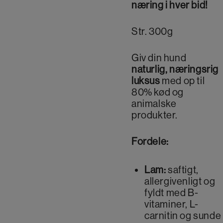
næring i hver bid!
Lam
antal
Str. 300g
Giv din hund
naturlig, næringsrig
luksus
med op til
80% kød og
animalske
produkter.
Fordele:
Lam:
saftigt,
allergivenligt og
fyldt med B-
vitaminer, L-
carnitin og sunde