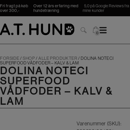
Hop
Fri fragt på køb
Over 12 års erfaring med
5,0 på Google Reviews fra
til
over 300,-
hundetræning
mine kunder
indholdet
0
0
FORSIDE
/
SHOP
/
ALLE PRODUKTER
/
DOLINA NOTECI
SUPERFOOD VÅDFODER – KALV & LAM
DOLINA NOTECI
SUPERFOOD
VÅDFODER – KALV &
LAM
Varenummer (SKU):