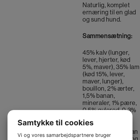
Naturlig, komplet
ernæring til en glad
og sund hund.
Sammensætning:
45% kalv (lunger,
lever, hjerter, kød
5%, maver), 35% lam
(kød 15%, lever,
maver, lunger),
bouillon, 2% ærter,
1,5% banan,
mineraler, 1% pære,
0,5% gulerod, 0,3%
tørret ølgær
Samtykke til cookies
(indeholder
præbiotika, mannan
Vi og vores samarbejdspartnere bruger
oligosaccharider og