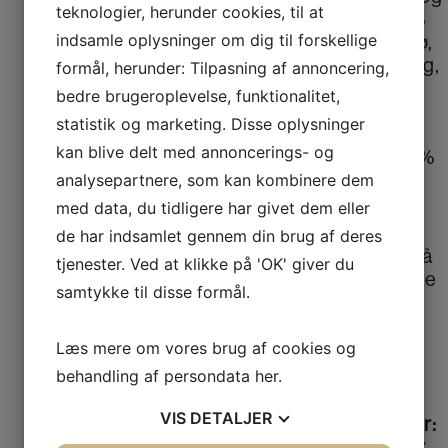
teknologier, herunder cookies, til at
beta-glucan), 0,1%
indsamle oplysninger om dig til forskellige
hørfrø, psylliumfrø,
Mojave yucca, tang,
formål, herunder: Tilpasning af annoncering,
0,02% grønlæbet
bedre brugeroplevelse, funktionalitet,
musling fra New
statistik og marketing. Disse oplysninger
Zealand, 0,02%
kan blive delt med annoncerings- og
glucosamin, 0,02%
chondroitin sulfat.
analysepartnere, som kan kombinere dem
med data, du tidligere har givet dem eller
Analyse:
de har indsamlet gennem din brug af deres
Rå protein – 11%, rå
tjenester. Ved at klikke på 'OK' giver du
fedt – 7,5%, rå aske
samtykke til disse formål.
– 2%, rå fibre –
0,8%, vand – 76%,
calcium – 0,3%,
Læs mere om vores brug af cookies og
fosfor – 0,25%
behandling af persondata
her
.
VIS
DETALJER
Tilsætningsstoffer:
tilsætningsstoffer