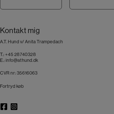
Kontakt mig
A.T. Hund v/ Anita Trampedach
T.:
+45 28740328
E.:
info@athund.dk
CVR nr: 35616063
Fortryd køb