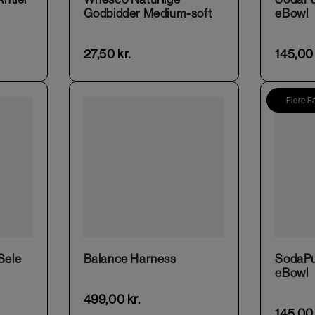
Godbidder Medium-soft
eBowl
27,50
kr.
145,0
Flere F
This product has multiple variants. The options may be chosen on the product page
Sele
Balance Harness
SodaP
eBowl
499,00
kr.
145,0