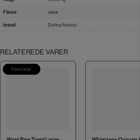
Flavor
okse
brand
Dolina Noteci
RELATEREDE VARER
Flere Farver
This product has multiple variants. The options may be chosen on the product page
West Paw Toppl Large
Whimzees Occupy A