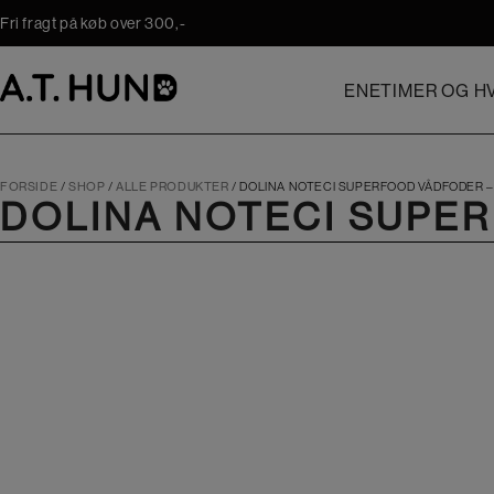
Hop
Fri fragt på køb over 300,-
til
indholdet
ENETIMER OG HV
FORSIDE
/
SHOP
/
ALLE PRODUKTER
/
DOLINA NOTECI SUPERFOOD VÅDFODER –
DOLINA NOTECI SUPE