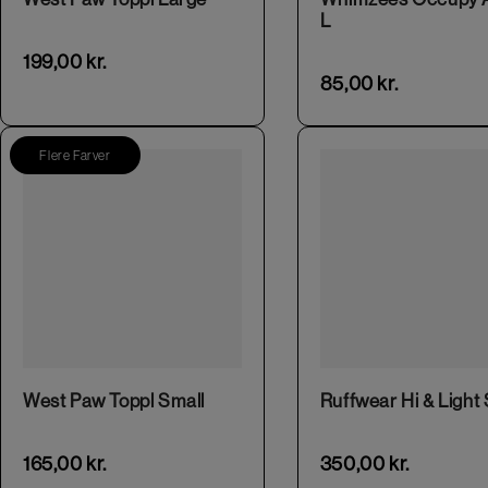
L
199,00
kr.
85,00
kr.
Flere Farver
This product has multiple variants. The options may be chosen on the product page
This product has multiple variants. The options may be chosen on the product page
West Paw Toppl Small
Ruffwear Hi & Light 
165,00
kr.
350,00
kr.