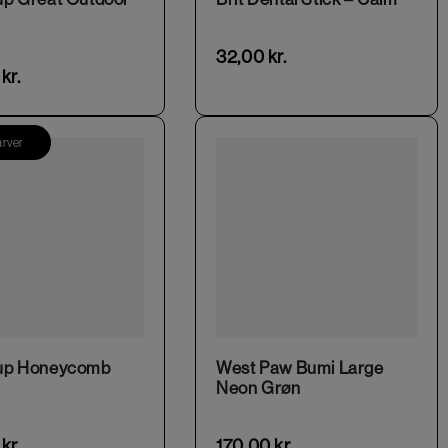
32,00
kr.
0
kr.
arver
This product has multiple variants. The options may be chosen on the product page
up Honeycomb
West Paw Bumi Large
Neon Grøn
0
kr.
170,00
kr.