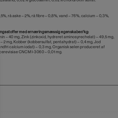
7,5%, rå aske – 2%, rå fibre – 0,8%, vand – 76%, calcium – 0,3%,
tningsstoffer med ernæringsmæssig egenskaber/kg:
min – 40 mg, Zink (zinkoxid, hydreret aminosyrechelat) – 49,5 mg,
– 2 mg, Kobber (kobbersulfat, pentahydrat) – 0,4 mg, Jod
andfri calcium iodat) – 0,3 mg, Organisk selen produceret af
revisiae CNCM I-3060 – 0,01 mg.