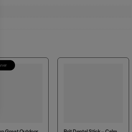
arver
This product has multiple variants. The options may be chosen on the product page
p Great Outdoor
Brit Dental Stick – Calm