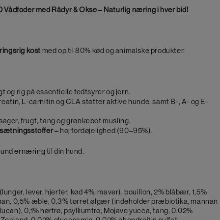
ådfoder med Rådyr & Okse – Naturlig næring i hver bid!
ringsrig kost
med op til 80% kød og animalske produkter.
t og rig på essentielle fedtsyrer og jern.
reatin, L-carnitin og CLA støtter aktive hunde, samt B-, A- og E-
sager, frugt, tang og grønlæbet musling.
ilsætningsstoffer –
høj fordøjelighed (90–95%).
nd ernæring til din hund.
lunger, lever, hjerter, kød 4%, maver), bouillon, 2% blåbær, 1,5%
nan, 0,5% æble, 0,3% tørret ølgær (indeholder præbiotika, mannan
ucan), 0,1% hørfrø, psylliumfrø, Mojave yucca, tang, 0,02%
Zealand, 0,02% glucosamin, 0,02% chondroitin sulfat.