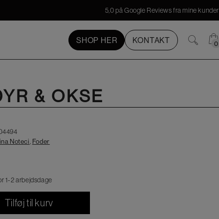
5,0 på Google Reviews fra mine kunder
SHOP HER
KONTAKT
0
0
DYR & OKSE
04494
ina Noteci
,
Foder
or 1-2 arbejdsdage
Tilføj til kurv