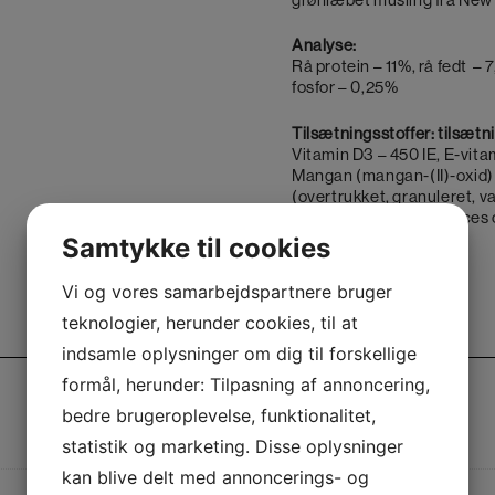
Analyse:
Rå protein – 11%, rå fedt – 
fosfor – 0,25%
Tilsætningsstoffer: tilsæ
Vitamin D3 – 450 IE, E-vita
Mangan (mangan-(II)-oxid) 
(overtrukket, granuleret, v
stammen Saccharomyces ce
Samtykke til cookies
Vi og vores samarbejdspartnere bruger
teknologier, herunder cookies, til at
Yderligere information
indsamle oplysninger om dig til forskellige
formål, herunder: Tilpasning af annoncering,
bedre brugeroplevelse, funktionalitet,
statistik og marketing. Disse oplysninger
kan blive delt med annoncerings- og