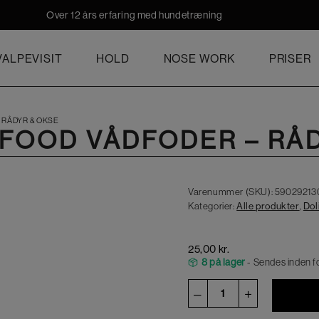
Over 12 års erfaring med hundetræning
ALPEVISIT
HOLD
NOSE WORK
PRISER
 RÅDYR & OKSE
RFOOD VÅDFODER – RÅ
Varenummer (SKU):
59029213
Kategorier:
Alle produkter
,
Dol
25,00
kr.
8 på lager
- Sendes inden f
Dolina
–
+
Noteci
SUPERFOOD