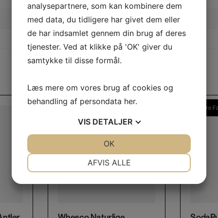
analysepartnere, som kan kombinere dem
med data, du tidligere har givet dem eller
de har indsamlet gennem din brug af deres
tjenester. Ved at klikke på 'OK' giver du
samtykke til disse formål.
Læs mere om vores brug af cookies og
behandling af persondata
her
.
Flere Smagsvarianter
Flere F
VIS
DETALJER
JA
NEJ
OK
JA
NEJ
NØDVENDIGE
PRÆFERENCER
AFVIS ALLE
JA
NEJ
JA
NEJ
MARKETING
STATISTIK
This product has multiple variants. The options may be chosen on the product page
ntler
Whesco Naturlige
SodaPu