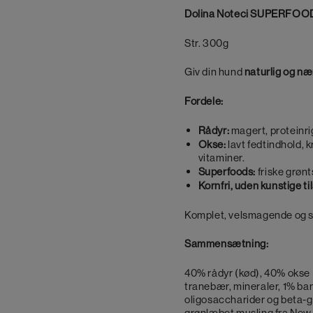
Vådfoder
Dolina Noteci SUPERFOOD V
–
Str. 300g
Rådyr
&
Giv din hund
naturlig og næ
Okse
antal
Fordele:
Rådyr:
magert, proteinrig
Okse:
lavt fedtindhold, k
vitaminer.
Superfoods:
friske grønt
Kornfri, uden kunstige t
Komplet, velsmagende og su
Sammensætning:
40% rådyr (kød), 40% okse (
tranebær, mineraler, 1% ba
oligosaccharider og beta-gl
grønlæbet musling fra New 