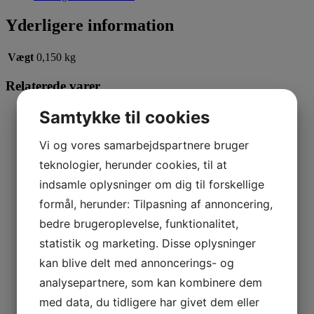
Yderligere information
Vægt
0,150 kg
Relaterede varer
Samtykke til cookies
Læs mere
This product has multiple variants. The options
may be chosen on the product page
Vi og vores samarbejdspartnere bruger
Teddybjørn i plys
teknologier, herunder cookies, til at
64,95
kr.
indsamle oplysninger om dig til forskellige
Læs mere
This product has multiple variants. The options
may be chosen on the product page
formål, herunder: Tilpasning af annoncering,
bedre brugeroplevelse, funktionalitet,
Balance Harness
statistik og marketing. Disse oplysninger
499,00
kr.
kan blive delt med annoncerings- og
Læs mere
analysepartnere, som kan kombinere dem
Bungee Tugger 85 cm
med data, du tidligere har givet dem eller
65,00
kr.