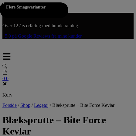
Flere Farver
Hop til indholdet
Flere Smagsvarianter
Fri fragt på køb over 300,-
Over 12 års erfaring med hundetræning
5,0 på Google Reviews fra mine kunder
0
0
Kurv
Forside
/
Shop
/
Legetøj
/
Blæksprutte – Bite Force Kevlar
Blæksprutte – Bite Force
Kevlar