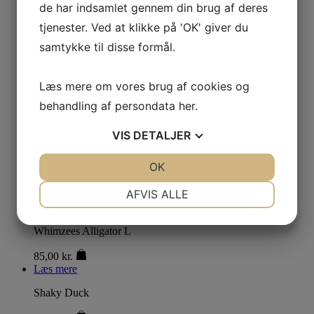
de har indsamlet gennem din brug af deres
Læs mere
tjenester. Ved at klikke på 'OK' giver du
Aport – Coachi Training Dumbbell L
samtykke til disse formål.
99,95
kr.
Læs mere
Læs mere om vores brug af cookies og
Alpaca 22 cm
behandling af persondata
her
.
60,00
kr.
Læs mere
This product has multiple variants. The options
VIS
DETALJER
may be chosen on the product page
JA
NEJ
OK
JA
NEJ
Whesco Softies
NØDVENDIGE
PRÆFERENCER
AFVIS ALLE
25,00
kr.
Læs mere
JA
NEJ
JA
NEJ
Whimzees Alligator L
MARKETING
STATISTIK
85,00
kr.
Læs mere
Shaky Duck