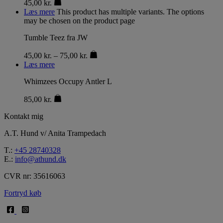
45,00
kr.
Læs mere
This product has multiple variants. The options
may be chosen on the product page
Tumble Teez fra JW
45,00
kr.
–
75,00
kr.
Læs mere
Whimzees Occupy Antler L
85,00
kr.
Kontakt mig
A.T. Hund v/ Anita Trampedach
T.:
+45 28740328
E.:
info@athund.dk
CVR nr: 35616063
Fortryd køb