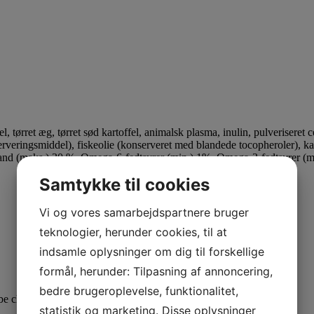
l, tørret æg, tørret sød kartoffel, animalsk plasma, inulin, pulveriseret 
nserveringsmiddel), fiskeolie (konserveret med blandede tocopheroler), 
and (maks.) 30 %, Omega-6-fedtsyrer (min.) 1%, Omega-3-fedtsyrer (m
Samtykke til cookies
Vi og vores samarbejdspartnere bruger
teknologier, herunder cookies, til at
indsamle oplysninger om dig til forskellige
formål, herunder: Tilpasning af annoncering,
bedre brugeroplevelse, funktionalitet,
 be chosen on the product page
statistik og marketing. Disse oplysninger