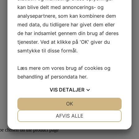
kan blive delt med annoncerings- og
analysepartnere, som kan kombinere dem
med data, du tidligere har givet dem eller
de har indsamlet gennem din brug af deres
tjenester. Ved at klikke på 'OK' giver du
samtykke til disse formål.
Læs mere om vores brug af cookies og
behandling af persondata
her
.
VIS
DETALJER
JA
NEJ
OK
JA
NEJ
NØDVENDIGE
PRÆFERENCER
AFVIS ALLE
JA
NEJ
JA
NEJ
 be chosen on the product page
MARKETING
STATISTIK