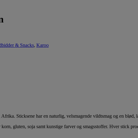
n
bidder & Snacks
,
Karoo
 Afrika. Sticksene har en naturlig, velsmagende vildtsmag og en blød, l
r korn, gluten, soja samt kunstige farver og smagsstoffer. Hver stick pro