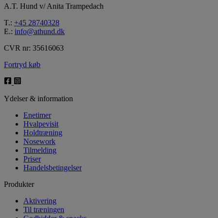
A.T. Hund v/ Anita Trampedach
T.:
+45 28740328
E.:
info@athund.dk
CVR nr: 35616063
Fortryd køb
Ydelser & information
Enetimer
Hvalpevisit
Holdtræning
Nosework
Tilmelding
Priser
Handelsbetingelser
Produkter
Aktivering
Til træningen