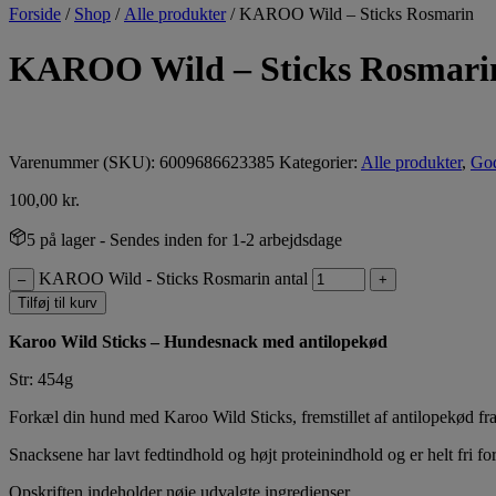
Forside
/
Shop
/
Alle produkter
/
KAROO Wild – Sticks Rosmarin
KAROO Wild – Sticks Rosmari
Varenummer (SKU):
6009686623385
Kategorier:
Alle produkter
,
God
100,00
kr.
5 på lager
- Sendes inden for 1-2 arbejdsdage
KAROO Wild - Sticks Rosmarin antal
–
+
Tilføj til kurv
Karoo Wild Sticks – Hundesnack med antilopekød
Str: 454g
Forkæl din hund med Karoo Wild Sticks, fremstillet af antilopekød fra
Snacksene har lavt fedtindhold og højt proteinindhold og er helt fri fo
Opskriften indeholder nøje udvalgte ingredienser