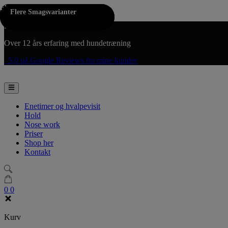
Flere Farver
Hop til indholdet
Flere Smagsvarianter
Flere Smagsvarianter
Fri fragt på køb over 300,-
Over 12 års erfaring med hundetræning
5,0 på Google Reviews fra mine kunder
Enetimer og hvalpevisit
Hold
Nose work
Priser
Shop her
Kontakt
0
0
Kurv