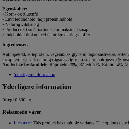
Egenskaber:
• Korn- og glutenfri
• Lavt fedtindhold, højt proteinindhold
• Naturlig vildtsmag
• Produceret i små portioner for maksimal smag
• Indeholder timian med naturlige næringsstoffer
Ingredienser:
Antilopekød, ærteprotein, vegetabilsk glycerin, tapiokastivelse, ærteme
tocopheroler), salt, naturlig røgsmag, tørret rosmarin, citronsyre (ko
Analytiske bestanddele
: Råprotein 20%, Råfedt 5 %, Råfibre 4%, V
Yderligere information
Yderligere information
Vægt
0,500 kg
Relaterede varer
Læs mere
This product has multiple variants. The options may