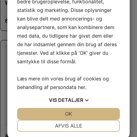
bedre brugeroplevelse, funktionalitet,
Whimzees Occupy Antler L
statistik og marketing. Disse oplysninger
kan blive delt med annoncerings- og
85,00
kr.
analysepartnere, som kan kombinere dem
med data, du tidligere har givet dem eller
de har indsamlet gennem din brug af deres
tjenester. Ved at klikke på 'OK' giver du
samtykke til disse formål.
Læs mere om vores brug af cookies og
behandling af persondata
her
.
VIS
DETALJER
JA
NEJ
OK
JA
NEJ
NØDVENDIGE
PRÆFERENCER
AFVIS ALLE
JA
NEJ
JA
NEJ
Aport – Coachi Training Dumbbell