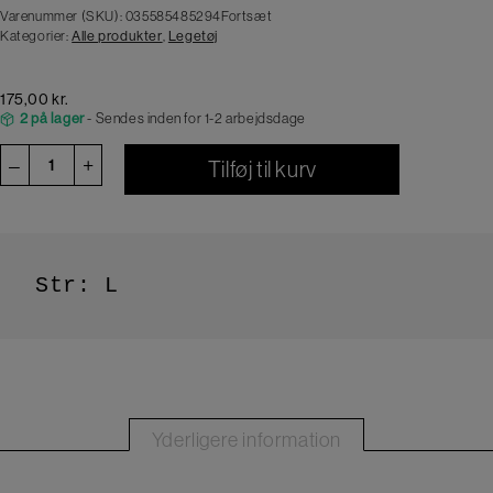
Varenummer (SKU):
035585485294Fortsæt
Kategorier:
Alle produkter
,
Legetøj
175,00
kr.
2 på lager
- Sendes inden for 1-2 arbejdsdage
Kong
–
+
Tilføj til kurv
Elefanten
Ella
antal
Str: L
Yderligere information