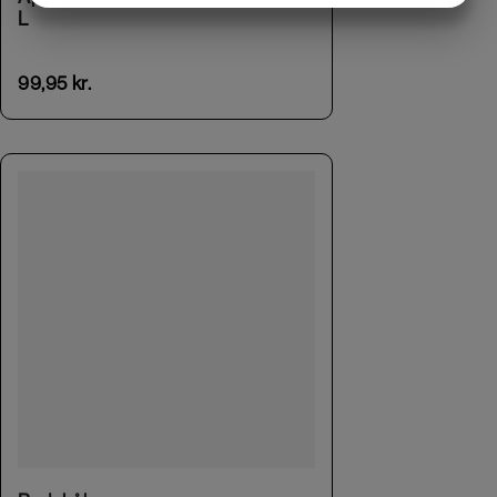
L
MARKETING
STATISTIK
99,95
kr.
This product has multiple variants. The options may be chosen on the product page