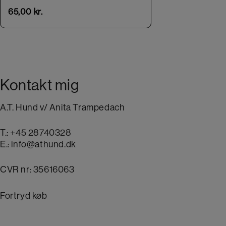
65,00
kr.
Kontakt mig
A.T. Hund v/ Anita Trampedach
T.:
+45 28740328
E.:
info@athund.dk
CVR nr: 35616063
Fortryd køb