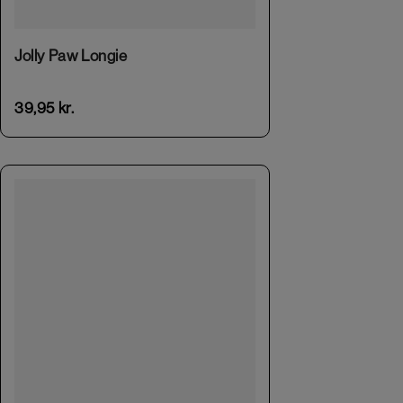
This product has multiple variants. The options may be chosen on the product page
Jolly Paw Longie
39,95
kr.