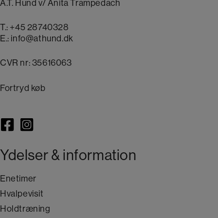
A.T. Hund v/ Anita Trampedach
T.:
+45 28740328
E.:
info@athund.dk
CVR nr: 35616063
Fortryd køb
Ydelser & information
Enetimer
Hvalpevisit
Holdtræning