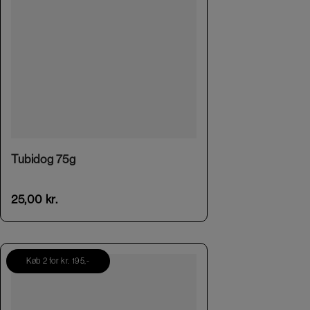
This product has multiple variants. The options may be chosen on the product page
Tubidog 75g
25,00
kr.
Køb 2 for kr. 195,-