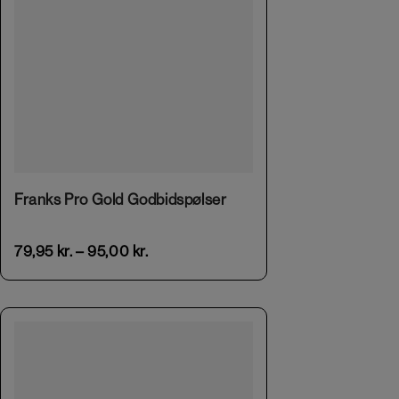
This product has multiple variants. The options may be chosen on the product page
Franks Pro Gold Godbidspølser
79,95
kr.
–
95,00
kr.