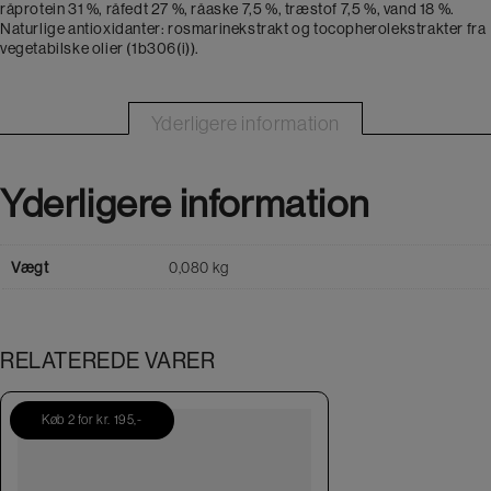
råprotein 31 %, råfedt 27 %, råaske 7,5 %, træstof 7,5 %, vand 18 %.
Naturlige antioxidanter: rosmarinekstrakt og tocopherolekstrakter fra
vegetabilske olier (1b306(i)).
Yderligere information
Yderligere information
Vægt
0,080 kg
RELATEREDE VARER
Køb 2 for kr. 195,-