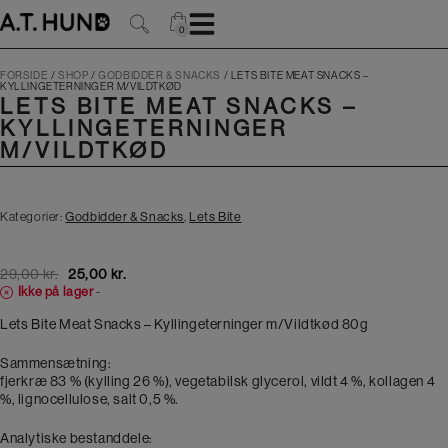
Hop
til
0
0
indholdet
FORSIDE
/
SHOP
/
GODBIDDER & SNACKS
/
LETS BITE MEAT SNACKS –
KYLLINGETERNINGER M/VILDTKØD
LETS BITE MEAT SNACKS –
KYLLINGETERNINGER
M/VILDTKØD
Kategorier:
Godbidder & Snacks
,
Lets Bite
Original
Current
29,00
kr.
25,00
kr.
price
price
Ikke på lager
-
was:
is:
Lets Bite Meat Snacks – Kyllingeterninger m/Vildtkød 80g
29,00 kr..
25,00 kr..
Sammensætning:
fjerkræ 83 % (kylling 26 %), vegetabilsk glycerol, vildt 4 %, kollagen 4
%, lignocellulose, salt 0,5 %.
Analytiske bestanddele: