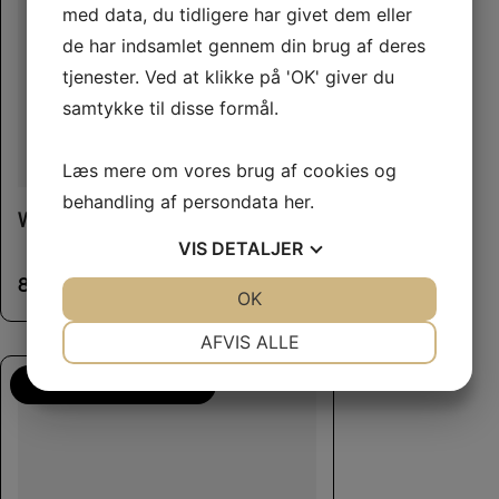
med data, du tidligere har givet dem eller
de har indsamlet gennem din brug af deres
tjenester. Ved at klikke på 'OK' giver du
samtykke til disse formål.
Læs mere om vores brug af cookies og
behandling af persondata
her
.
Whimzees Hedgehog L
VIS
DETALJER
85,00
kr.
JA
NEJ
OK
JA
NEJ
NØDVENDIGE
PRÆFERENCER
AFVIS ALLE
JA
NEJ
JA
NEJ
Flere Smagsvarianter
MARKETING
STATISTIK