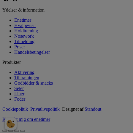
Ydelser & information
Enetimer
Hvalpevisit
Holdtræning
Nosework
Tilmelding
Priser
Handelsbetingelser
Produkter
Aktivering
Til træningen
Godbidder & snacks
Seler
Liner
Foder
Cookiepolitik
Privatlivspolitik
Designet af
Standout
Kontakt mig om enetimer