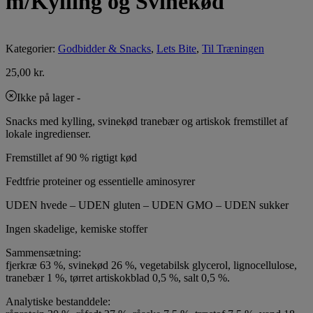
m/Kylling og Svinekød
Kategorier:
Godbidder & Snacks
,
Lets Bite
,
Til Træningen
25,00
kr.
Ikke på lager
-
Snacks med kylling, svinekød tranebær og artiskok fremstillet af
lokale ingredienser.
Fremstillet af 90 % rigtigt kød
Fedtfrie proteiner og essentielle aminosyrer
UDEN hvede – UDEN gluten – UDEN GMO – UDEN sukker
Ingen skadelige, kemiske stoffer
Sammensætning:
fjerkræ 63 %, svinekød 26 %, vegetabilsk glycerol, lignocellulose,
tranebær 1 %, tørret artiskokblad 0,5 %, salt 0,5 %.
Analytiske bestanddele: