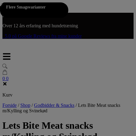
Køb 2 for kr. 195,-
Køb 2 for kr. 195,-
Hop til indholdet
Flere Smagsvarianter
Fri fragt på køb over 300,-
Over 12 års erfaring med hundetræning
5,0 på Google Reviews fra mine kunder
0
0
Kurv
Forside
/
Shop
/
Godbidder & Snacks
/
Lets Bite Meat snacks
m/Kylling og Svinekød
Lets Bite Meat snacks