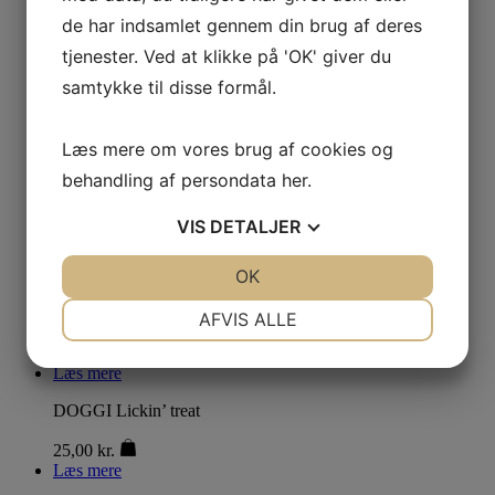
Brit Dental Stick – Immuno
de har indsamlet gennem din brug af deres
tjenester. Ved at klikke på 'OK' giver du
32,00
kr.
Læs mere
samtykke til disse formål.
Whimzees Alligator L
Læs mere om vores brug af cookies og
85,00
kr.
behandling af persondata
her
.
Læs mere
Brit Functional Snack – Recovery Herring
VIS
DETALJER
28,00
kr.
JA
NEJ
OK
JA
NEJ
Læs mere
NØDVENDIGE
PRÆFERENCER
Brit Jerky Venison Protein Bar
AFVIS ALLE
28,00
kr.
JA
NEJ
JA
NEJ
Læs mere
MARKETING
STATISTIK
DOGGI Lickin’ treat
25,00
kr.
Læs mere