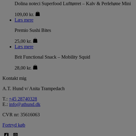
Dolina noteci Superfood Lufttørret – Kalv & Perlehøne Mini
109,00
kr.
Læs mere
Premio Sushi Bites
25,00
kr.
Læs mere
Brit Functional Snack – Mobility Squid
28,00
kr.
Kontakt mig
A.T. Hund v/ Anita Trampedach
T.:
+45 28740328
E.:
info@athund.dk
CVR nr: 35616063
Fortryd køb