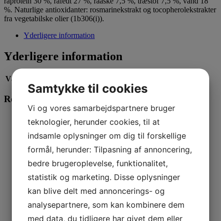
råprotein 30 %, råfedt 27 %, råaske 7,5 %, træstof 7,5 %, vand 18
%. Naturlige antioxidanter: rosmarinekstrakt og tocopherolekstrakter
fra vegetabilske olier (1b306(i)).
Yderligere information
Yderligere information
Vægt
0,080 kg
Samtykke til cookies
Relaterede varer
Vi og vores samarbejdspartnere bruger
Læs mere
teknologier, herunder cookies, til at
indsamle oplysninger om dig til forskellige
Dolina Noteci Superfood Lufttørret – Vildt
formål, herunder: Tilpasning af annoncering,
109,00
kr.
Læs mere
This product has multiple variants. The options
bedre brugeroplevelse, funktionalitet,
may be chosen on the product page
statistik og marketing. Disse oplysninger
Whesco Naturlige Godbidder Medium-soft
kan blive delt med annoncerings- og
analysepartnere, som kan kombinere dem
27,50
kr.
Læs mere
med data, du tidligere har givet dem eller