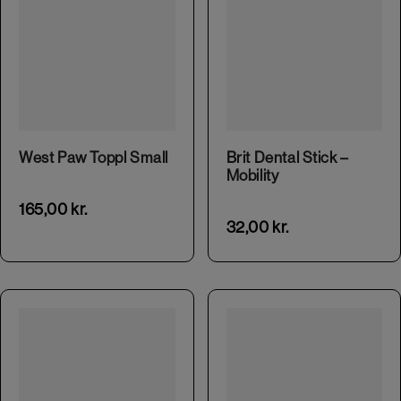
This product has multiple variants. The options may be chosen on the product page
West Paw Toppl Small
Brit Dental Stick –
Mobility
165,00
kr.
32,00
kr.