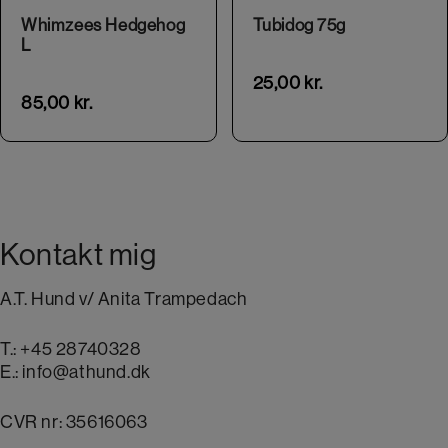
Whimzees Hedgehog
Tubidog 75g
L
25,00
kr.
85,00
kr.
Kontakt mig
A.T. Hund v/ Anita Trampedach
T.:
+45 28740328
E.:
info@athund.dk
CVR nr: 35616063