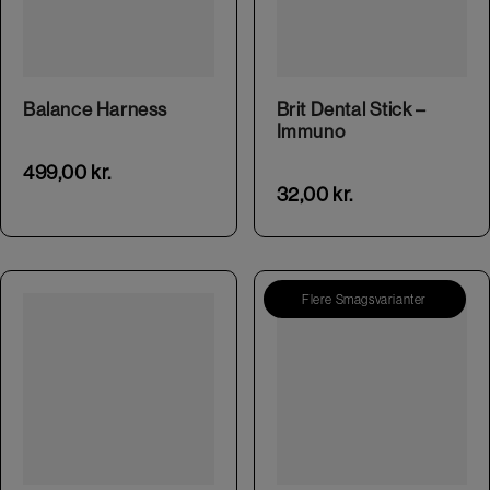
This product has multiple variants. The options may be chosen on the product page
Balance Harness
Brit Dental Stick –
Immuno
499,00
kr.
32,00
kr.
Flere Smagsvarianter
This product has multiple variants. The options may be chosen on the product page