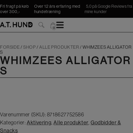
Hop
Fri fragt på køb
Over 12 års erfaring med
5,0 på Google Reviews fra
til
over 300,-
hundetræning
mine kunder
indholdet
0
0
FORSIDE
/
SHOP
/
ALLE PRODUKTER
/
WHIMZEES ALLIGATOR
S
WHIMZEES ALLIGATOR
S
Varenummer (SKU):
8718627752586
Kategorier:
Aktivering
,
Alle produkter
,
Godbidder &
Snacks