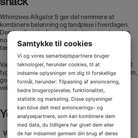
snack
Whimzees Alligator S gør det nemmere at
kombinere belønning og tandpleje i hverdagen.
Den tandbørste-lignende struktur giver hunden
noget spændende at tygge på, samtidig med at
Samtykke til cookies
tænderne aktiveres undervejs.
Vi og vores samarbejdspartnere bruger
Vælg Whimzees Alligator S, hvis du leder efter et
teknologier, herunder cookies, til at
tyggeben til små hunde, der kombinerer sjov form,
indsamle oplysninger om dig til forskellige
god tyggetid og fokus på tandbørste-effekt i én
formål, herunder: Tilpasning af annoncering,
velsmagende snack.
bedre brugeroplevelse, funktionalitet,
statistik og marketing. Disse oplysninger
kan blive delt med annoncerings- og
Yderligere information
analysepartnere, som kan kombinere dem
med data, du tidligere har givet dem eller
Vægt
0,360 kg
de har indsamlet gennem din brug af deres