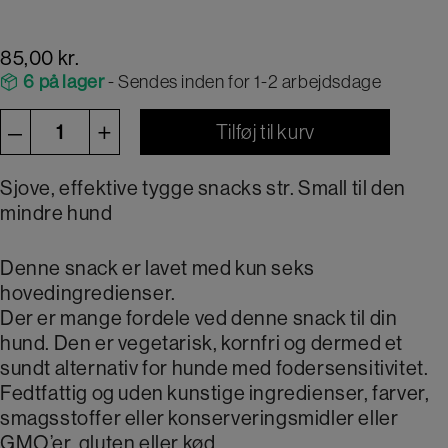
85,00
kr.
6 på lager
- Sendes inden for 1-2 arbejdsdage
Whimzees
–
+
Tilføj til kurv
Alligator
S
Sjove, effektive tygge snacks str. Small til den
antal
mindre hund
Denne snack er lavet med kun seks
hovedingredienser.
Der er mange fordele ved denne snack til din
hund. Den er vegetarisk, kornfri og dermed et
sundt alternativ for hunde med fodersensitivitet.
Fedtfattig og uden kunstige ingredienser, farver,
smagsstoffer eller konserveringsmidler eller
GMO’er, gluten eller kød.