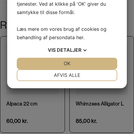
tjenester. Ved at klikke på 'OK' giver du
samtykke til disse formål.
RELATEREDE VARER
Læs mere om vores brug af cookies og
behandling af persondata
her
.
VIS
DETALJER
JA
NEJ
OK
JA
NEJ
NØDVENDIGE
PRÆFERENCER
AFVIS ALLE
JA
NEJ
JA
NEJ
MARKETING
STATISTIK
Alpaca 22 cm
Whimzees Alligator L
60,00
kr.
85,00
kr.