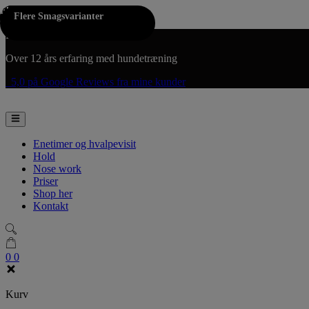
Flere Farver
Flere Farver
Hop til indholdet
Flere Smagsvarianter
Fri fragt på køb over 300,-
Over 12 års erfaring med hundetræning
5,0 på Google Reviews fra mine kunder
Enetimer og hvalpevisit
Hold
Nose work
Priser
Shop her
Kontakt
0
0
Kurv