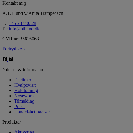
Kontakt mig
A.T. Hund v/ Anita Trampedach
T.:
+45 28740328
E.:
info@athund.dk
CVR nr: 35616063
Fortryd køb
Ydelser & information
Enetimer
Hvalpevisit
Holdtræning
Nosework
Tilmelding
Priser
Handelsbetingelser
Produkter
Aktivering