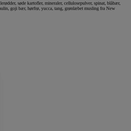
rødder, søde kartofler, mineraler, cellulosepulver, spinat, blåbær,
inulin, goji bær, hørfrø, yucca, tang, grønlæbet musling fra New