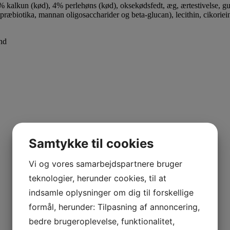
% kalkun (kød), 4% perlehøns (kød), oksekødsfedt, æg, ærtestivelse, gule
r præbiotika, mannan oligosaccharider og beta-glucan), lecithin, cikorie
and
Samtykke til cookies
Vi og vores samarbejdspartnere bruger
teknologier, herunder cookies, til at
indsamle oplysninger om dig til forskellige
formål, herunder: Tilpasning af annoncering,
bedre brugeroplevelse, funktionalitet,