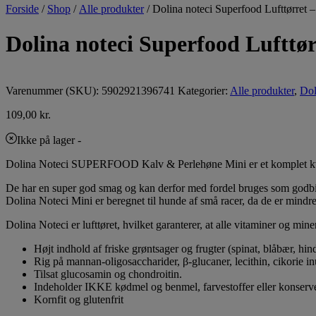
Forside
/
Shop
/
Alle produkter
/
Dolina noteci Superfood Lufttørret 
Dolina noteci Superfood Lufttø
Køb 2 for kr. 195,-
Varenummer (SKU):
5902921396741
Kategorier:
Alle produkter
,
Dol
109,00
kr.
Ikke på lager
-
Dolina Noteci SUPERFOOD Kalv & Perlehøne Mini er et komplet kvali
De har en super god smag og kan derfor med fordel bruges som godbidd
Dolina Noteci Mini er beregnet til hunde af små racer, da de er mindre
Dolina Noteci er lufttøret, hvilket garanterer, at alle vitaminer og mine
Højt indhold af friske grøntsager og frugter (spinat, blåbær, hin
Rig på mannan-oligosaccharider, β-glucaner, lecithin, cikorie 
Tilsat glucosamin og chondroitin.
Indeholder IKKE kødmel og benmel, farvestoffer eller konserv
Kornfit og glutenfrit