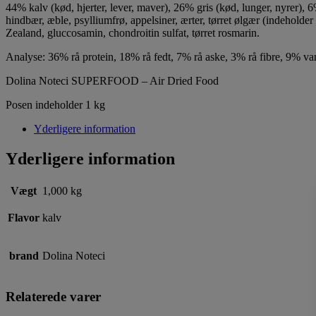
44% kalv (kød, hjerter, lever, maver), 26% gris (kød, lunger, nyrer), 6
hindbær, æble, psylliumfrø, appelsiner, ærter, tørret ølgær (indeholde
Zealand, gluccosamin, chondroitin sulfat, tørret rosmarin.
Analyse: 36% rå protein, 18% rå fedt, 7% rå aske, 3% rå fibre, 9% v
Dolina Noteci SUPERFOOD – Air Dried Food
Posen indeholder 1 kg
Yderligere information
Yderligere information
Vægt
1,000 kg
Flavor
kalv
brand
Dolina Noteci
Relaterede varer