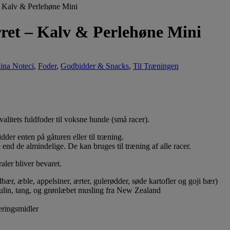
– Kalv & Perlehøne Mini
rret – Kalv & Perlehøne Mini
ina Noteci
,
Foder
,
Godbidder & Snacks
,
Til Træningen
tets fuldfoder til voksne hunde (små racer).
er enten på gåturen eller til træning.
 end de almindelige. De kan bruges til træning af alle racer.
raler bliver bevaret.
dbær, æble, appelsiner, ærter, gulerødder, søde kartofler og goji bær)
inulin, tang, og grønlæbet musling fra New Zealand
eringsmidler