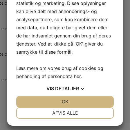
statistik og marketing. Disse oplysninger
 be chosen on the product page
kan blive delt med annoncerings- og
analysepartnere, som kan kombinere dem
med data, du tidligere har givet dem eller
 be chosen on the product page
de har indsamlet gennem din brug af deres
tjenester. Ved at klikke på 'OK' giver du
samtykke til disse formål.
 be chosen on the product page
Læs mere om vores brug af cookies og
behandling af persondata
her
.
 be chosen on the product page
VIS
DETALJER
JA
NEJ
OK
JA
NEJ
NØDVENDIGE
PRÆFERENCER
AFVIS ALLE
JA
NEJ
JA
NEJ