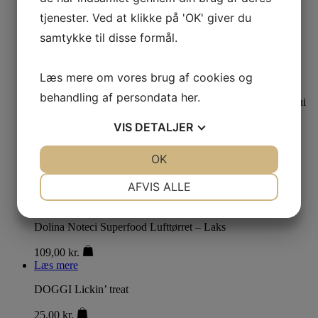
109,00
kr.
Læs mere
tjenester. Ved at klikke på 'OK' giver du
samtykke til disse formål.
Brit Dental Stick – Calm
32,00
kr.
Læs mere om vores brug af cookies og
Læs mere
behandling af persondata
her
.
Dolina noteci Superfood Lufttørret – Kalv & Perlehøne Mini
VIS
DETALJER
109,00
kr.
Læs mere
JA
NEJ
OK
JA
NEJ
Whimzees Occupy Antler L
NØDVENDIGE
PRÆFERENCER
AFVIS ALLE
85,00
kr.
Læs mere
JA
NEJ
JA
NEJ
Dolina Noteci Superfood Lufttørret – Laks
MARKETING
STATISTIK
109,00
kr.
Læs mere
DOGGI Lickin’ treat
25,00
kr.