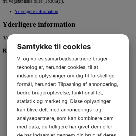
fra vegetabilske olier (1b306(i)).
Yderligere information
Yderligere information
Vægt
0,080 kg
Samtykke til cookies
Relaterede varer
Vi og vores samarbejdspartnere bruger
Læs mere
teknologier, herunder cookies, til at
Brit Jerky Chicken Fillets
indsamle oplysninger om dig til forskellige
formål, herunder: Tilpasning af annoncering,
28,00
kr.
Læs mere
bedre brugeroplevelse, funktionalitet,
Brit Functional Snack – Light Rabbit
statistik og marketing. Disse oplysninger
kan blive delt med annoncerings- og
28,00
kr.
Læs mere
analysepartnere, som kan kombinere dem
med data, du tidligere har givet dem eller
Dolina noteci Superfood Lufttørret – Lam & Rejer Mini
de har indsamlet gennem din brug af deres