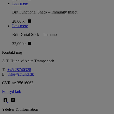
Læs mere
Brit Functional Snack – Immunity Insect
28,00
kr.
Læs mere
Brit Dental Stick – Immuno
32,00
kr.
Kontakt mig
A.T. Hund v/ Anita Trampedach
T.:
+45 28740328
E.:
info@athund.dk
CVR nr: 35616063
Fortryd køb
Ydelser & information