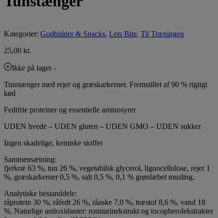
Tunstænger
Kategorier:
Godbidder & Snacks
,
Lets Bite
,
Til Træningen
25,00
kr.
Ikke på lager
-
Tunstænger med rejer og græskarkerner. Fremstillet af 90 % rigtigt
kød
Fedtfrie proteiner og essentielle aminosyrer
UDEN hvede – UDEN gluten – UDEN GMO – UDEN sukker
Ingen skadelige, kemiske stoffer
Sammensætning:
fjerkræ 63 %, tun 26 %, vegetabilsk glycerol, lignocellulose, rejer 1
%, græskarkerner 0,5 %, salt 0,5 %, 0,1 % grønlæbet musling.
Analytiske bestanddele:
råprotein 30 %, råfedt 26 %, råaske 7,0 %, træstof 8,6 %, vand 18
%. Naturlige antioxidanter: rosmarinekstrakt og tocopherolekstrakter