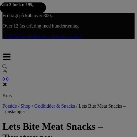
Køb 2 for kr. 195,-
Køb 2 for kr. 195,-
Køb 2 for kr. 195,-
Hop til indholdet
Fri fragt på køb over 300,-
Over 12 års erfaring med hundetræning
5,0 på Google Reviews fra mine kunder
0
0
Kurv
Forside
/
Shop
/
Godbidder & Snacks
/
Lets Bite Meat Snacks –
Tunstænger
Lets Bite Meat Snacks –