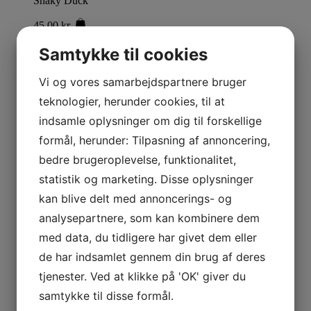
Shaky Duck
45,00
kr.
Læs mere
This product has multiple variants. The options
Samtykke til cookies
may be chosen on the product page
Jolly Paw Longie
Vi og vores samarbejdspartnere bruger
39,95
kr.
teknologier, herunder cookies, til at
Læs mere
indsamle oplysninger om dig til forskellige
Pungrotte – Bite Force Kevlar
formål, herunder: Tilpasning af annoncering,
bedre brugeroplevelse, funktionalitet,
170,00
kr.
Læs mere
This product has multiple variants. The options
statistik og marketing. Disse oplysninger
may be chosen on the product page
kan blive delt med annoncerings- og
Teddybjørn i plys
analysepartnere, som kan kombinere dem
64,95
kr.
med data, du tidligere har givet dem eller
Læs mere
This product has multiple variants. The options
de har indsamlet gennem din brug af deres
may be chosen on the product page
tjenester. Ved at klikke på 'OK' giver du
Chuckit Ultra Squeaker Ball
samtykke til disse formål.
75,00
kr.
–
90,00
kr.