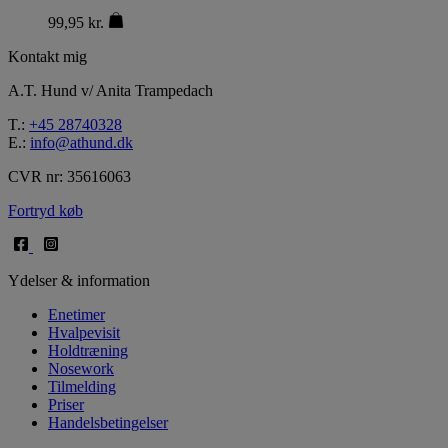
99,95
kr.
Kontakt mig
A.T. Hund v/ Anita Trampedach
T.:
+45 28740328
E.:
info@athund.dk
CVR nr: 35616063
Fortryd køb
Ydelser & information
Enetimer
Hvalpevisit
Holdtræning
Nosework
Tilmelding
Priser
Handelsbetingelser