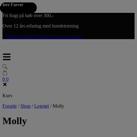
Flere Farver
Flere Farver
Flere Farver
Hop til indholdet
Fri fragt på køb over 300,-
Over 12 års erfaring med hundetræning
5,0 på Google Reviews fra mine kunder
0
0
Kurv
Forside
/
Shop
/
Legetøj
/
Molly
Molly