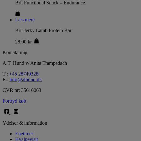
Brit Functional Snack – Endurance
Læs mere
Brit Jerky Lamb Protein Bar
28,00
kr.
Kontakt mig
A.T. Hund v/ Anita Trampedach
T.:
+45 28740328
E.:
info@athund.dk
CVR nr: 35616063
Fortryd køb
Ydelser & information
Enetimer
Hvalpevisit