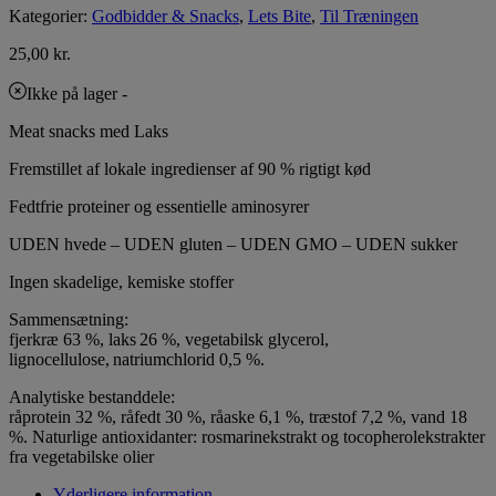
Kategorier:
Godbidder & Snacks
,
Lets Bite
,
Til Træningen
25,00
kr.
Ikke på lager
-
Meat snacks med Laks
Fremstillet af lokale ingredienser af 90 % rigtigt kød
Fedtfrie proteiner og essentielle aminosyrer
UDEN hvede – UDEN gluten – UDEN GMO – UDEN sukker
Ingen skadelige, kemiske stoffer
Sammensætning:
fjerkræ 63 %, laks 26 %, vegetabilsk glycerol,
lignocellulose, natriumchlorid 0,5 %.
Analytiske bestanddele:
råprotein 32 %, råfedt 30 %, råaske 6,1 %, træstof 7,2 %, vand 18
%. Naturlige antioxidanter: rosmarinekstrakt og tocopherolekstrakter
fra vegetabilske olier
Yderligere information