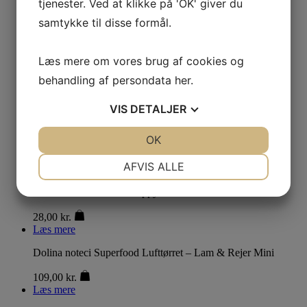
tjenester. Ved at klikke på 'OK' giver du
Brit Functional Snack – Light Rabbit
samtykke til disse formål.
28,00
kr.
Læs mere
Læs mere om vores brug af cookies og
Brit Jerky Venison Protein Bar
behandling af persondata
her
.
28,00
kr.
VIS
DETALJER
Læs mere
Brit Dental Stick – Mobility
JA
NEJ
OK
JA
NEJ
32,00
kr.
NØDVENDIGE
PRÆFERENCER
AFVIS ALLE
Læs mere
JA
NEJ
JA
NEJ
Brit Functional Snack Puppy – Mineral Ham
MARKETING
STATISTIK
28,00
kr.
Læs mere
Dolina noteci Superfood Lufttørret – Lam & Rejer Mini
109,00
kr.
Læs mere