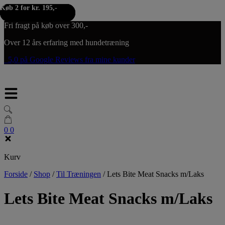
Køb 2 for kr. 195,-
Køb 2 for kr. 195,-
Køb 2 for kr. 195,-
Hop til indholdet
Fri fragt på køb over 300,-
Over 12 års erfaring med hundetræning
5,0 på Google Reviews fra mine kunder
0
0
Kurv
Forside
/
Shop
/
Til Træningen
/
Lets Bite Meat Snacks m/Laks
Lets Bite Meat Snacks m/Laks