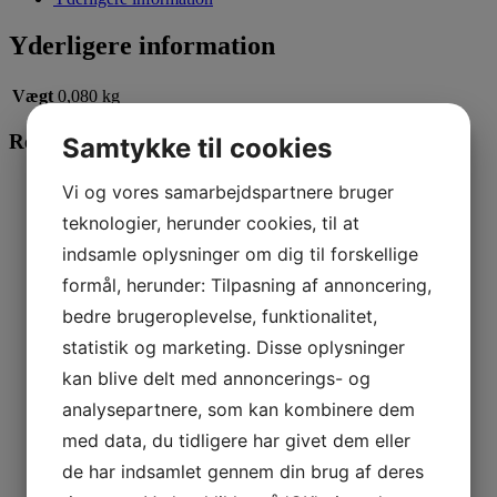
Yderligere information
Vægt
0,080 kg
Relaterede varer
Samtykke til cookies
Læs mere
Vi og vores samarbejdspartnere bruger
teknologier, herunder cookies, til at
Whimzees Occupy Antler L
indsamle oplysninger om dig til forskellige
85,00
kr.
Læs mere
formål, herunder: Tilpasning af annoncering,
bedre brugeroplevelse, funktionalitet,
Dolina Noteci Superfood Lufttørret – Laks
statistik og marketing. Disse oplysninger
109,00
kr.
kan blive delt med annoncerings- og
Læs mere
analysepartnere, som kan kombinere dem
Dolina Noteci Superfood Lufttørret – Kanin Junior
med data, du tidligere har givet dem eller
109,00
kr.
de har indsamlet gennem din brug af deres
Læs mere